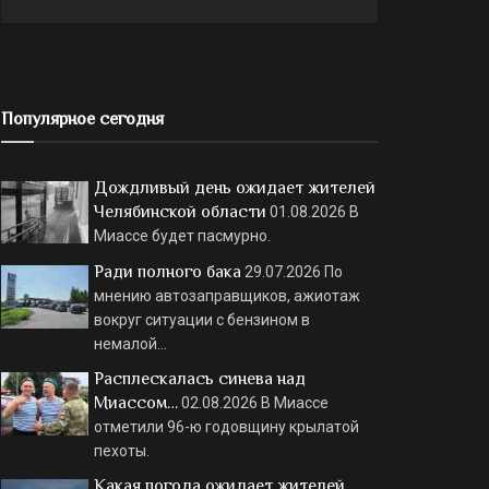
Популярное сегодня
Дождливый день ожидает жителей
Челябинской области
01.08.2026
В
Миассе будет пасмурно.
Ради полного бака
29.07.2026
По
мнению автозаправщиков, ажиотаж
вокруг ситуации с бензином в
немалой…
Расплескалась синева над
Миассом…
02.08.2026
В Миассе
отметили 96-ю годовщину крылатой
пехоты.
Какая погода ожидает жителей