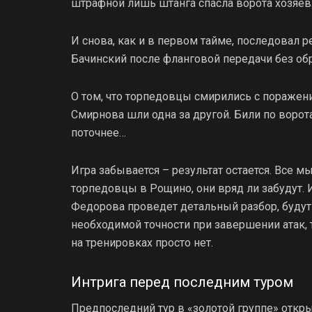
штрафной лишь штанга спасла ворота хозяе
И снова, как и в первом тайме, последовал 
Бачинский после фланговой передачи без обр
О том, что торпедовцы смирились с поражени
Смирнова шли одна за другой. Били по воро
поточнее…
Игра забывается – результат остается. Все мы
торпедовцы в Рощино, они вряд ли забудут.
Федорова проведет детальный разбор, будут
необходимой точности при завершении атак, 
на тренировках просто нет.
Интрига перед последним туром
Предпоследний тур в «золотой группе» откр