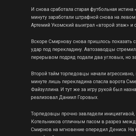
И снова сработала старая футбольная истина 
минуту заработали штрафной снова на левом
Артемий Укомский выиграл «второй этаж» и о
Вскоре Смирнову снова пришлось показать с
удар под перекладину. Автозаводцы стремили
перерывом подряд подали два угловых, но за
Второй тайм торпедовцы начали агрессивно, и
минуте лишь перекладина спасла ворота См
Файзуллина. И тут же за игру рукой был назн
реализовал Даниил Горовых.
Торпедовцы прочно завладели инициативой, 
Котельников отличным пасом в разрез между
Смирнов на мгновение опередил Дениса. На 6