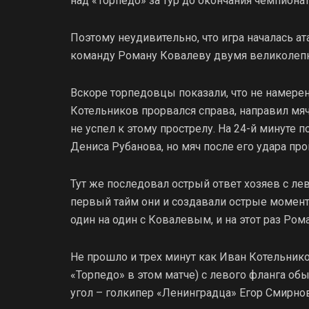
над «Торпедо» за тур до окончания чемпиона
Поэтому неудивительно, что игра началась ат
команду Роману Ковалеву двумя великолепн
Вскоре торпедовцы показали, что не намерен
Котельников прорвался справа, направил мяч
не успел к этому прострелу. На 24-й минуте 
Дениса Рубанова, но мяч после его удара пр
Тут же последовал острый ответ хозяев с ле
первый тайм они и создавали острые момен
один на один с Ковалевым, и на этот раз Ром
Не прошло и трех минут как Иван Котельнико
«Торпедо» в этом матче) с левого фланга об
угол – голкипер «Ленинградца» Егор Смирнов