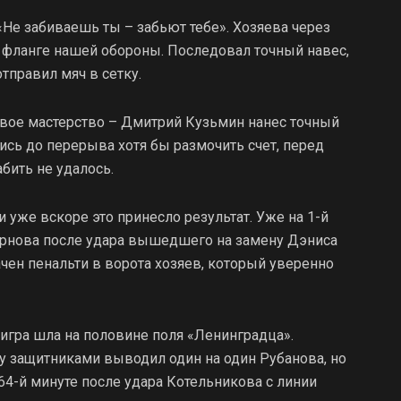
«Не забиваешь ты – забьют тебе». Хозяева через
 фланге нашей обороны. Последовал точный навес,
тправил мяч в сетку.
вое мастерство – Дмитрий Кузьмин нанес точный
сь до перерыва хотя бы размочить счет, перед
бить не удалось.
 уже вскоре это принесло результат. Уже на 1-й
ирнова после удара вышедшего на замену Дэниса
ачен пенальти в ворота хозяев, который уверенно
игра шла на половине поля «Ленинградца».
 защитниками выводил один на один Рубанова, но
4-й минуте после удара Котельникова с линии