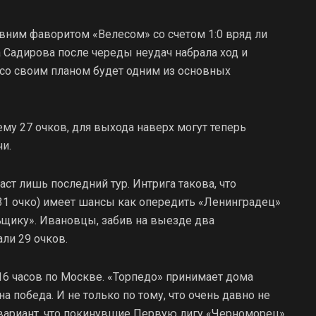
им фаворитом «Велесом» со счетом 1:0 вряд ли
 Садирова после череды неудач набрала ход и
 со своим планом будет одним из основных
му 27 очков, для выхода наверх могут теперь
и.
аст лишь последний тур. Интрига такова, что
31 очко) имеет шансы как опередить «Ленинградец»
ильщику». Ивановцы, забив на выезде два
ли 29 очков.
 16 часов по Москве. «Торпедо» принимает дома
а победа. И не только по тому, что очень давно не
вариант, что покинувшие Первую лигу «Черноморец»