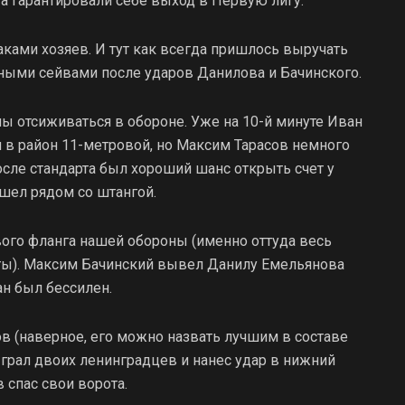
та гарантировали себе выход в Первую лигу.
аками хозяев. И тут как всегда пришлось выручать
ыми сейвами после ударов Данилова и Бачинского.
ы отсиживаться в обороне. Уже на 10-й минуте Иван
 в район 11-метровой, но Максим Тарасов немного
после стандарта был хороший шанс открыть счет у
ошел рядом со штангой.
вого фланга нашей обороны (именно оттуда весь
ты). Максим Бачинский вывел Данилу Емельянова
ан был бессилен.
в (наверное, его можно назвать лучшим в составе
ыграл двоих ленинградцев и нанес удар в нижний
 спас свои ворота.