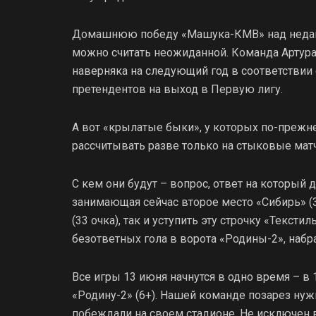
Домашнюю победу «Машука-КМВ» над недавн
можно считать неожиданной. Команда Артура
наверняка на следующий год в соответствии
претендентов на выход в Первую лигу.
А вот «крылатые быки», у которых по-прежне
рассчитывать разве только на стыковые матч
С кем они будут – вопрос, ответ на который д
занимающая сейчас второе место «Сибирь» (
(33 очка), так и уступить эту строчку «Текст
безответных гола в ворота «Родины-2», набра
Все игры 13 июня начнутся в одно время – в
«Родину-2» (6+). Нашей команде позарез нужн
побеждали на своем стадионе. Не исключен 