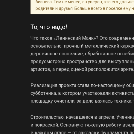
бизнеса. Тем не менее, он уверен, что его дальн
родители и друзья. Больше всего в поселке ему 
То, что надо!
Что такое «Ленинский Маяк»? Это современн
основательно: прочный металлический каркас
деревянное основание, обработанное огнеби
предусмотрено пространство для выступлени
артистов, а перед сценой расположится зрите
Реализация проекта стала по-настоящему об
субботника, в котором участвовали активисты
площадку очистили, за дело взялась техника
Строительство, начавшееся в апреле. Учени
и покраской. Основную тяжелую работу взяли
в каждом этапе — от закладки фундамента д