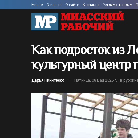
Миасс
О газете
О сайте
Контакты
Рекламодателям
П
Как подросток из Л
культурный центр 
Дарья Никитенко
Пятница, 08 мая 2026 г.
в рубрик