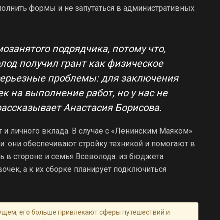
аполнить формы и не запутаться в административных
озанятого подрядчика, потому что,
лод получил грант как физическое
 серьезные проблемы: для заключения
к на выполнение работ, но у нас не
рассказывает Анастасия Борисова.
т и личного вклада. В случае с «Ленинским Маяком»
: они обеспечивают стройку техникой и помогают в
ь в стороне и семья Всеволода: из бюджета
очек, а к их сборке планирует подключиться
ущем, его больше привлекают сферы путешествий и