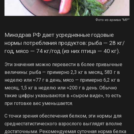
Фото из архива "МР"
Минздрав РФ дает усредненные годовые
нормы потребления продуктов: рыба — 28 кг/
год, мясо — 74 кг/год (из них птица — 40 кг).
Эти значения можно перевести в более привычные
величины: рыба — примерно 2,3 кг в месяц, 583 г в
неделю или ≈77 г в день; мясо — примерно 6,2 кг в
месяц, 1,5 кг в неделю или ≈200 г в день. Обычно
такие цифры указываются в «сыром виде», то есть
при готовке вес уменьшается.
С точки зрения обеспечения белком, эти нормы для
среднестатистического взрослого выглядят вполне
достаточными. Рекомендуемая суточная норма белка