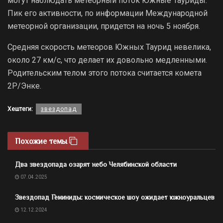
могут наблюдать метеорный поток Южные Тауриды.
Пик его активности, по информации Международной
метеорной организации, придется на ночь 5 ноября.
Средняя скорость метеоров Южных Таурид невелика,
около 27 км/с, что делает их довольно медленными.
Родительским телом этого потока считается комета
2P/Энке.
Хештеги:
звездопад
Похожие темы
Два звездопада озарят небо Челябинской области
07.04.2025
Звездопад Геминиды: космическое шоу ожидает южноуральцев
12.12.2024