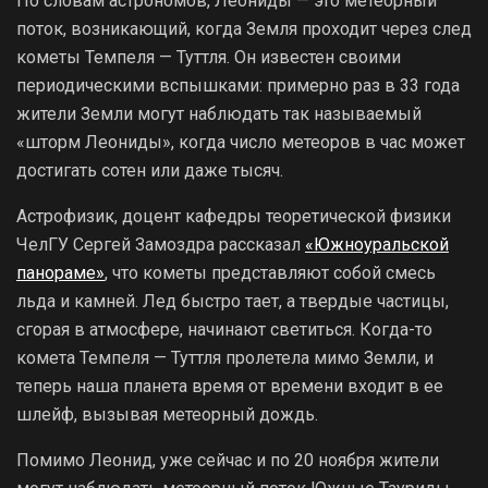
По словам астрономов, Леониды — это метеорный
поток, возникающий, когда Земля проходит через след
кометы Темпеля — Туттля. Он известен своими
периодическими вспышками: примерно раз в 33 года
жители Земли могут наблюдать так называемый
«шторм Леониды», когда число метеоров в час может
достигать сотен или даже тысяч.
Астрофизик, доцент кафедры теоретической физики
ЧелГУ Сергей Замоздра рассказал
«Южноуральской
панораме»
, что кометы представляют собой смесь
льда и камней. Лед быстро тает, а твердые частицы,
сгорая в атмосфере, начинают светиться. Когда-то
комета Темпеля — Туттля пролетела мимо Земли, и
теперь наша планета время от времени входит в ее
шлейф, вызывая метеорный дождь.
Помимо Леонид, уже сейчас и по 20 ноября жители