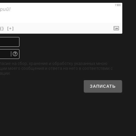
1500
{}
[+]
Имя*
Email.
Не
обязательно
ласие на сбор, хранение и обработку указанных мною
ии моего сообщения и ответа на него в соответствии с
ации.