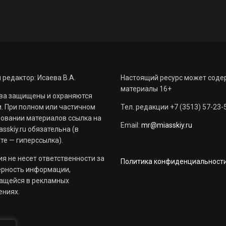
 редактор: Исаева В.А.
Настоящий ресурс может соде
материалы 16+
ва защищены и охраняются
. При полном или частичном
Тел. редакции +7 (3513) 57-23-
овании материалов ссылка на
Email:
mr@miasskiy.ru
sskiy.ru обязательна (в
те — гиперссылка).
я не несет ответственности за
Политика конфиденциальност
ерность информации,
ащейся в рекламных
ениях.