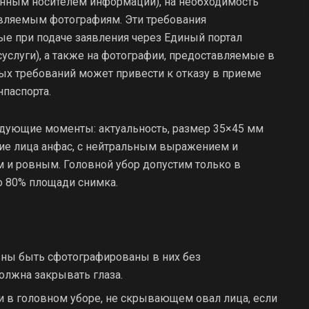
ронным носителем информации), на необходимость
авляемым фотографиям. Эти требования
ые при подаче заявления через Единый портал
услуги), а также на фотографии, предоставляемые в
х требований может привести к отказу в приеме
паспорта.
едующие моменты: актуальность, размер 35×45 мм
ние лица анфас, с нейтральным выражением и
 и ровным. Головной убор допустим только в
о 80% площади снимка.
жны быть сфотографированы в них без
олжна закрывать глаза.
 в головном уборе, не скрывающем овал лица, если