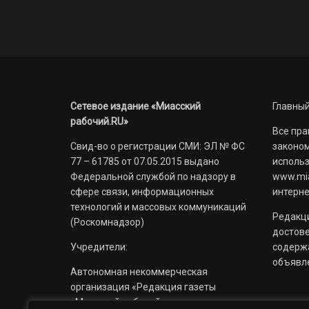
Сетевое издание «Миасский
Главный
рабочий.RU»
Все пра
Свид-во о регистрации СМИ: ЭЛ № ФС
законом
77 – 61785 от 07.05.2015 выдано
использ
Федеральной службой по надзору в
www.mia
сфере связи, информационных
интерне
технологий и массовых коммуникаций
Редакци
(Роскомнадзор)
достов
Учредители:
содерж
объявл
Автономная некоммерческая
организация «Редакция газеты
«Миасский рабочий»;