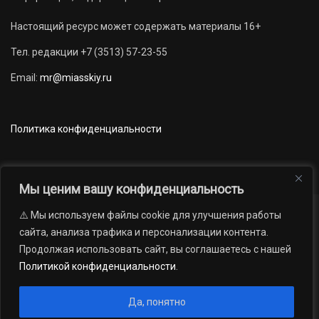
Настоящий ресурс может содержать материалы 16+
Тел. редакции +7 (3513) 57-23-55
Email:
mr@miasskiy.ru
Политика конфиденциальности
Мы ценим вашу конфиденциальность
⚠️ Мы используем файлы cookie для улучшения работы
Новости
Наши проекты
Официально
сайта, анализа трафика и персонализации контента.
АРХИВ
16+
Продолжая использовать сайт, вы соглашаетесь с нашей
© 2012 — 2026. Автономная некоммерческая организация «Редакция
Политикой конфиденциальности
.
газеты «Миасский рабочий»; Областное государственное учреждение
«Издательский дом «Губерния». Все права защищены.
Да, понятно
Производство сайта:
Андрей Петрович Попов
, 1988 — 2026