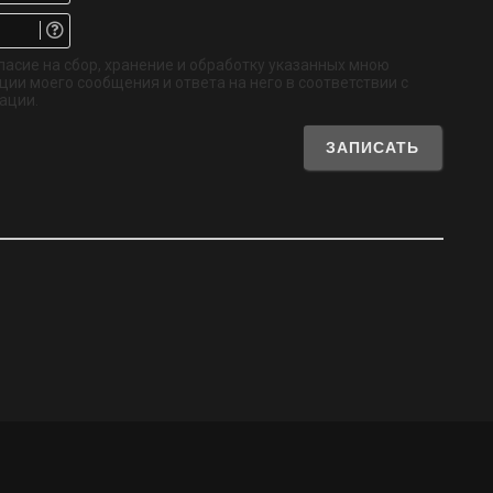
Email.
Не
обязательно
ласие на сбор, хранение и обработку указанных мною
ии моего сообщения и ответа на него в соответствии с
ации.