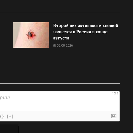
Второй пик активности клещей
начнется в России в конце
августа
06.08.2026
1500
{}
[+]
Имя*