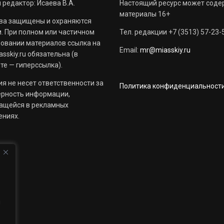
 редактор: Исаева В.А.
Настоящий ресурс может соде
материалы 16+
ва защищены и охраняются
. При полном или частичном
Тел. редакции +7 (3513) 57-23-
овании материалов ссылка на
Email:
mr@miasskiy.ru
sskiy.ru обязательна (в
те — гиперссылка).
я не несет ответственности за
Политика конфиденциальност
ерность информации,
ащейся в рекламных
ениях.
й