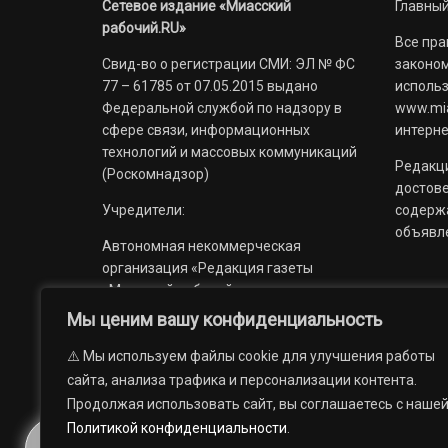
Сетевое издание «Миасский
Главный
рабочий.RU»
Все пра
Свид-во о регистрации СМИ: ЭЛ № ФС
законом
77 – 61785 от 07.05.2015 выдано
использ
Федеральной службой по надзору в
www.mia
сфере связи, информационных
интерне
технологий и массовых коммуникаций
Редакци
(Роскомнадзор)
достов
Учредители:
содерж
объявл
Автономная некоммерческая
организация «Редакция газеты
«Миасский рабочий»;
Мы ценим вашу конфиденциальность
Областное государственное
учреждение «Издательский дом
⚠️ Мы используем файлы cookie для улучшения работы
«Губерния».
сайта, анализа трафика и персонализации контента.
Продолжая использовать сайт, вы соглашаетесь с наше
Политикой конфиденциальности
.