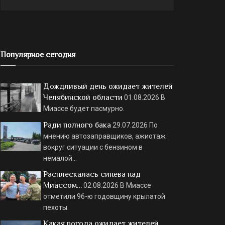
Популярное сегодня
Дождливый день ожидает жителей
Челябинской области
01.08.2026
В
Миассе будет пасмурно.
Ради полного бака
29.07.2026
По
мнению автозаправщиков, ажиотаж
вокруг ситуации с бензином в
немалой…
Расплескалась синева над
Миассом…
02.08.2026
В Миассе
отметили 96-ю годовщину крылатой
пехоты.
Какая погода ожидает жителей