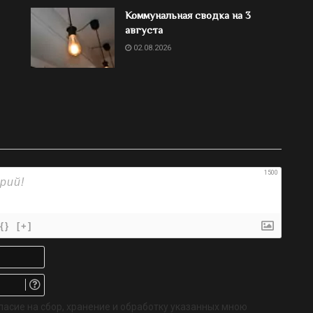
Коммунальная сводка на 3
августа
02.08.2026
1500
{}
[+]
Имя*
Email.
Не
обязательно
ласие на сбор, хранение и обработку указанных мною