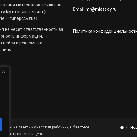
овании материалов ссылка на
Email:
mr@miasskiy.ru
sskiy.ru обязательна (в
те — гиперссылка).
я не несет ответственности за
Политика конфиденциальност
ерность информации,
ащейся в рекламных
ениях.
й
«Редакция газеты «Миасский рабочий»; Областное
Но
я». Все права защищены.