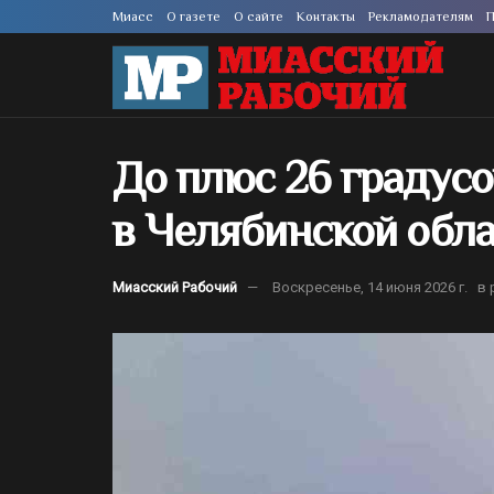
Миасс
О газете
О сайте
Контакты
Рекламодателям
П
До плюс 26 градус
в Челябинской обл
Миасский Рабочий
Воскресенье, 14 июня 2026 г.
в 