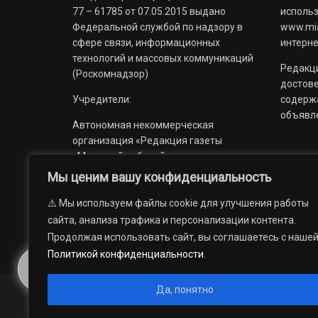
77 – 61785 от 07.05.2015 выдано
использ
Федеральной службой по надзору в
www.mia
сфере связи, информационных
интерне
технологий и массовых коммуникаций
Редакци
(Роскомнадзор)
достов
Учредители:
содерж
объявл
Автономная некоммерческая
организация «Редакция газеты
«Миасский рабочий»;
Мы ценим вашу конфиденциальность
Областное государственное
учреждение «Издательский дом
⚠️ Мы используем файлы cookie для улучшения работы
«Губерния».
сайта, анализа трафика и персонализации контента.
Продолжая использовать сайт, вы соглашаетесь с наше
Политикой конфиденциальности
.
Да, понятно
© 2012 — 2026. Автономная некоммерческая организация 
государственное учреждение «Издательский дом «Губерни