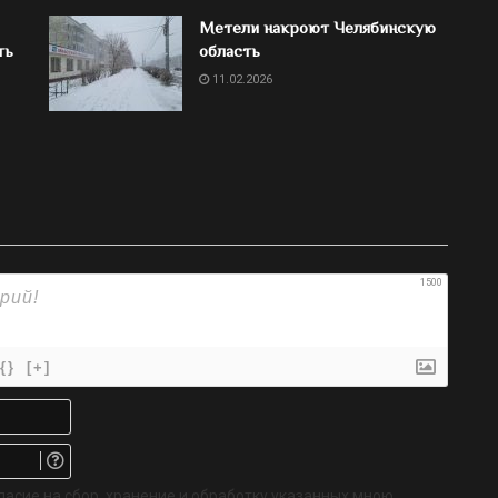
Метели накроют Челябинскую
ть
область
11.02.2026
1500
{}
[+]
Имя*
Email.
Не
обязательно
ласие на сбор, хранение и обработку указанных мною