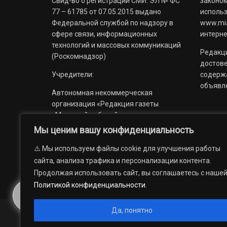
Свид-во о регистрации СМИ: ЭЛ № ФС
законом
77 – 61785 от 07.05.2015 выдано
использ
Федеральной службой по надзору в
www.mia
сфере связи, информационных
интерне
технологий и массовых коммуникаций
Редакци
(Роскомнадзор)
достов
Учредители:
содерж
объявл
Автономная некоммерческая
организация «Редакция газеты
«Миасский рабочий»;
Мы ценим вашу конфиденциальность
Областное государственное
учреждение «Издательский дом
⚠️ Мы используем файлы cookie для улучшения работы
«Губерния».
сайта, анализа трафика и персонализации контента.
Продолжая использовать сайт, вы соглашаетесь с наше
Политикой конфиденциальности
.
Да, понятно
© 2012 — 2026. Автономная некоммерческая организация 
государственное учреждение «Издательский дом «Губерни