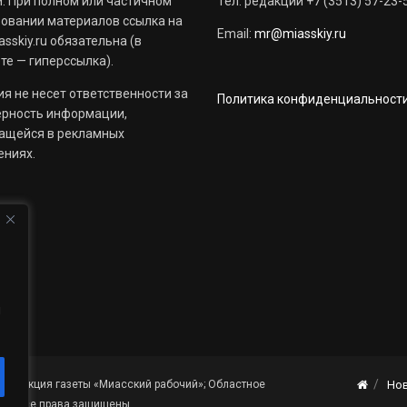
. При полном или частичном
Тел. редакции +7 (3513) 57-23-
овании материалов ссылка на
Email:
mr@miasskiy.ru
sskiy.ru обязательна (в
те — гиперссылка).
я не несет ответственности за
Политика конфиденциальност
ерность информации,
ащейся в рекламных
ениях.
й
«Редакция газеты «Миасский рабочий»; Областное
Но
я». Все права защищены.