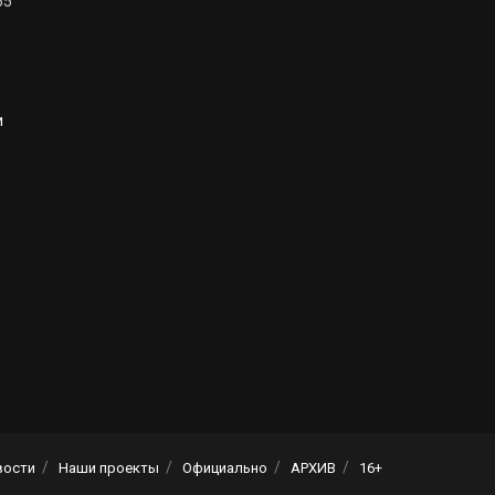
55
и
вости
Наши проекты
Официально
АРХИВ
16+