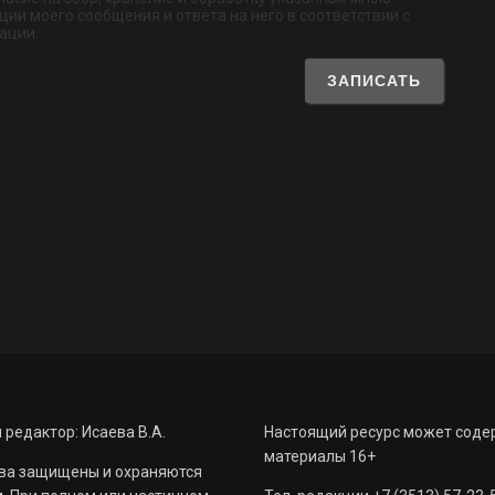
ии моего сообщения и ответа на него в соответствии с
ации.
 редактор: Исаева В.А.
Настоящий ресурс может соде
материалы 16+
ва защищены и охраняются