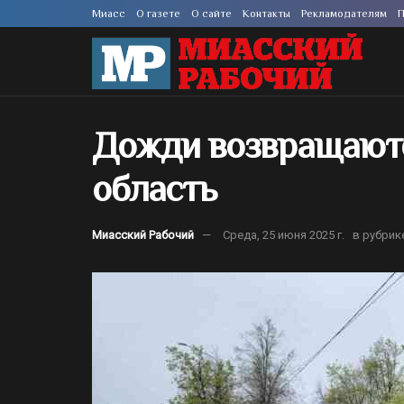
Миасс
О газете
О сайте
Контакты
Рекламодателям
П
Дожди возвращают
область
Миасский Рабочий
Среда, 25 июня 2025 г.
в рубрик