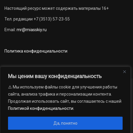
Настоящий ресурс может содержать материалы 16+
Тел. редакции +7 (3513) 57-23-55
Email:
mr@miasskiy.ru
Политика конфиденциальности
Мы ценим вашу конфиденциальность
⚠️ Мы используем файлы cookie для улучшения работы
Новости
Наши проекты
Официально
сайта, анализа трафика и персонализации контента.
АРХИВ
16+
Продолжая использовать сайт, вы соглашаетесь с нашей
© 2012 — 2026. Автономная некоммерческая организация «Редакция
Политикой конфиденциальности
.
газеты «Миасский рабочий»; Областное государственное учреждение
«Издательский дом «Губерния». Все права защищены.
Да, понятно
Производство сайта:
Андрей Петрович Попов
, 1988 — 2026