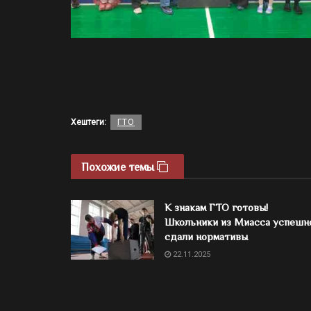
Хештеги:
ГТО
Похожие темы
К знакам ГТО готовы!
Школьники из Миасса успешн
сдали нормативы
22.11.2025