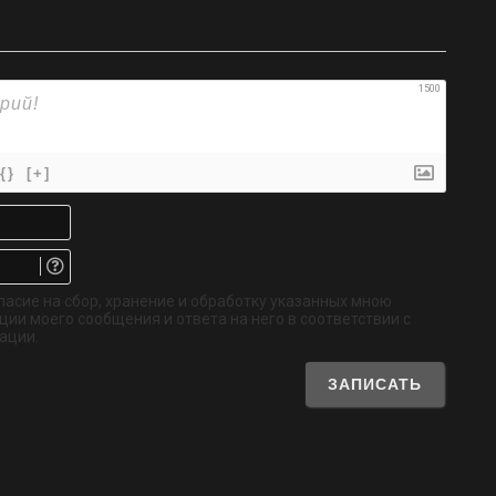
1500
{}
[+]
Имя*
Email.
Не
обязательно
ласие на сбор, хранение и обработку указанных мною
ии моего сообщения и ответа на него в соответствии с
ации.