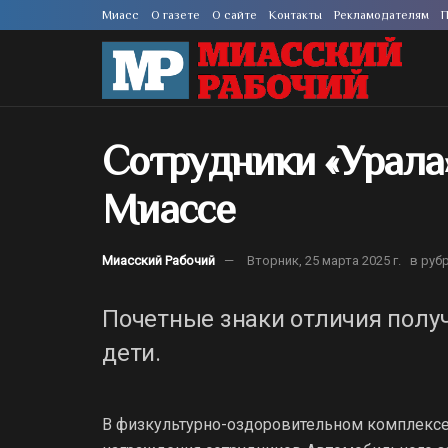
Миасс
О газете
О сайте
Контакты
Рекламодателям
П
Сотрудники «Урала»
Миассе
Миасский Рабочий
Вторник, 25 марта 2025 г.
в руб
Почетные знаки отличия получ
дети.
В физкультурно-оздоровительном комплексе