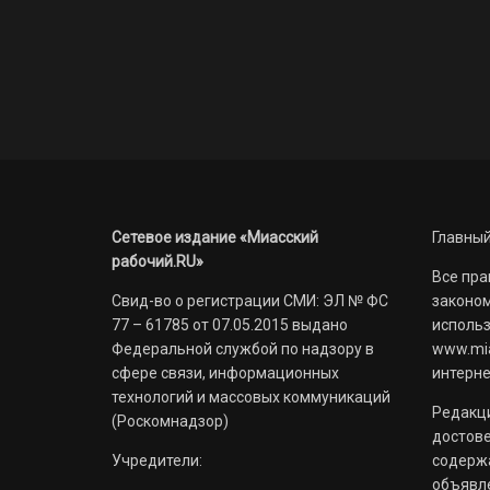
Сетевое издание «Миасский
Главный
рабочий.RU»
Все пра
Свид-во о регистрации СМИ: ЭЛ № ФС
законом
77 – 61785 от 07.05.2015 выдано
использ
Федеральной службой по надзору в
www.mia
сфере связи, информационных
интерне
технологий и массовых коммуникаций
Редакци
(Роскомнадзор)
достов
Учредители:
содерж
объявл