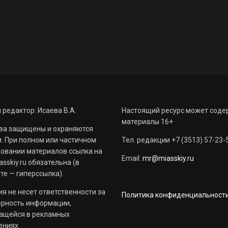
 редактор: Исаева В.А.
Настоящий ресурс может соде
материалы 16+
ва защищены и охраняются
. При полном или частичном
Тел. редакции +7 (3513) 57-23-
овании материалов ссылка на
Email:
mr@miasskiy.ru
sskiy.ru обязательна (в
те — гиперссылка).
я не несет ответственности за
Политика конфиденциальност
ерность информации,
ащейся в рекламных
ениях.