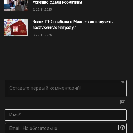
успешно сдали нормативы
22.11.2025
Знаки ГТО прибыли в Миасс: как получить
заслуженную награду?
20.11.2025
1500
Им
Ema
Не