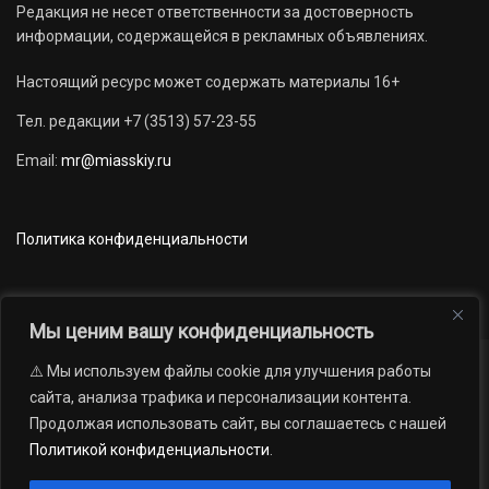
Редакция не несет ответственности за достоверность
информации, содержащейся в рекламных объявлениях.
Настоящий ресурс может содержать материалы 16+
Тел. редакции +7 (3513) 57-23-55
Email:
mr@miasskiy.ru
Политика конфиденциальности
Мы ценим вашу конфиденциальность
⚠️ Мы используем файлы cookie для улучшения работы
Новости
Наши проекты
Официально
сайта, анализа трафика и персонализации контента.
АРХИВ
16+
Продолжая использовать сайт, вы соглашаетесь с нашей
© 2012 — 2026. Автономная некоммерческая организация «Редакция
Политикой конфиденциальности
.
газеты «Миасский рабочий»; Областное государственное учреждение
«Издательский дом «Губерния». Все права защищены.