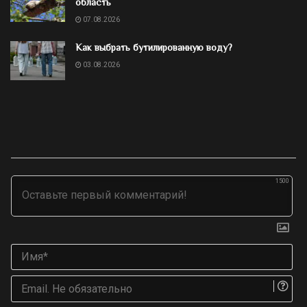
область
07.08.2026
Как выбрать бутилированную воду?
03.08.2026
1500
Им
Ema
Не
об