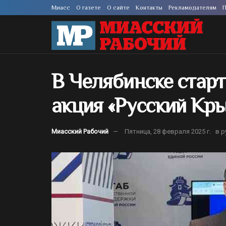
Миасс
О газете
О сайте
Контакты
Рекламодателям
П
В Челябинске старт
акция «Русский Кры
Миасский Рабочий
Пятница, 28 февраля 2025 г.
в р