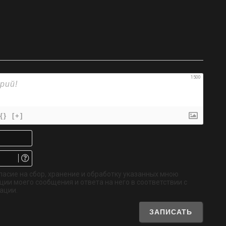
1500
{}
[+]
Имя*
Email.
Не
обязательно
ласие на сбор, хранение и обработку указанных мною
ии моего сообщения и ответа на него в соответствии с
ации.