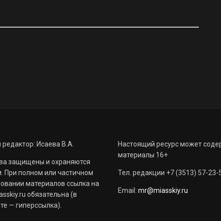
 редактор: Исаева В.А.
Настоящий ресурс может соде
материалы 16+
ва защищены и охраняются
. При полном или частичном
Тел. редакции +7 (3513) 57-23-
овании материалов ссылка на
Email:
mr@miasskiy.ru
sskiy.ru обязательна (в
те — гиперссылка).