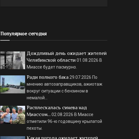
Популярное сегодня
Дождливый день ожидает жителей
Челябинской области
01.08.2026
В
Миассе будет пасмурно.
Ради полного бака
29.07.2026
По
мнению автозаправщиков, ажиотаж
вокруг ситуации с бензином в
немалой…
Расплескалась синева над
Миассом…
02.08.2026
В Миассе
отметили 96-ю годовщину крылатой
пехоты.
Какая погода ожидает жителей