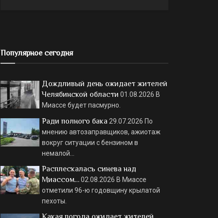
Популярное сегодня
Дождливый день ожидает жителей
Челябинской области
01.08.2026
В
Миассе будет пасмурно.
Ради полного бака
29.07.2026
По
мнению автозаправщиков, ажиотаж
вокруг ситуации с бензином в
немалой…
Расплескалась синева над
Миассом…
02.08.2026
В Миассе
отметили 96-ю годовщину крылатой
пехоты.
Какая погода ожидает жителей