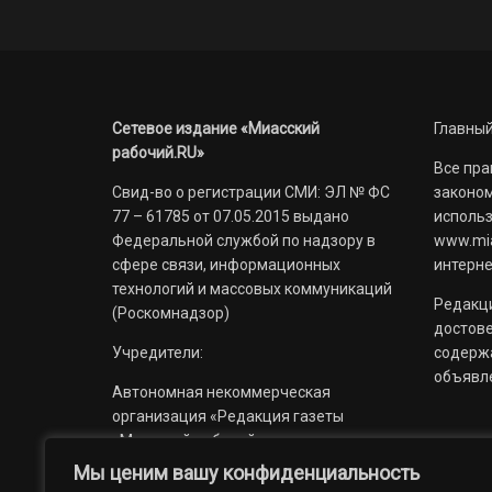
Сетевое издание «Миасский
Главный
рабочий.RU»
Все пра
Свид-во о регистрации СМИ: ЭЛ № ФС
законом
77 – 61785 от 07.05.2015 выдано
использ
Федеральной службой по надзору в
www.mia
сфере связи, информационных
интерне
технологий и массовых коммуникаций
Редакци
(Роскомнадзор)
достов
Учредители:
содерж
объявл
Автономная некоммерческая
организация «Редакция газеты
«Миасский рабочий»;
Мы ценим вашу конфиденциальность
Областное государственное