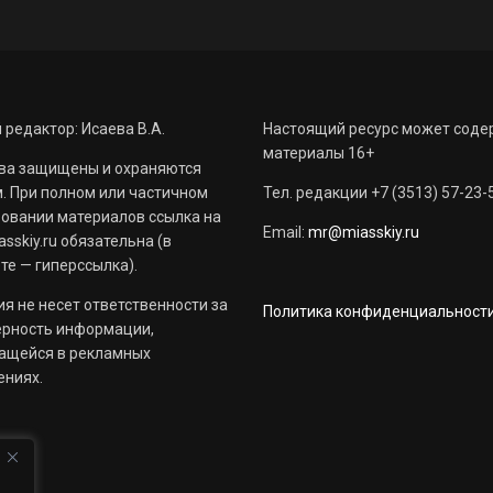
 редактор: Исаева В.А.
Настоящий ресурс может соде
материалы 16+
ва защищены и охраняются
. При полном или частичном
Тел. редакции +7 (3513) 57-23-
овании материалов ссылка на
Email:
mr@miasskiy.ru
sskiy.ru обязательна (в
те — гиперссылка).
я не несет ответственности за
Политика конфиденциальност
ерность информации,
ащейся в рекламных
ениях.