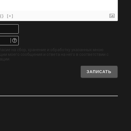
{}
[+]
Имя*
Email.
Не
обязательно
ласие на сбор, хранение и обработку указанных мною
ии моего сообщения и ответа на него в соответствии с
ации.