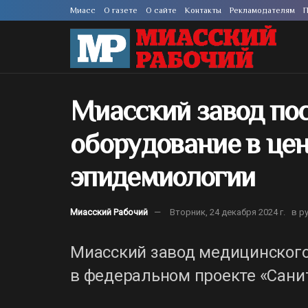
Миасс
О газете
О сайте
Контакты
Рекламодателям
П
Миасский завод по
оборудование в це
эпидемиологии
Миасский Рабочий
Вторник, 24 декабря 2024 г.
в р
Миасский завод медицинского
в федеральном проекте «Сани