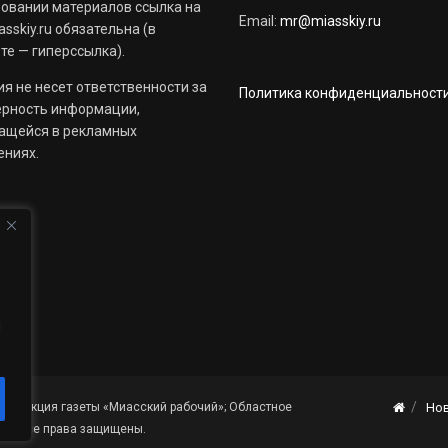
овании материалов ссылка на
Email:
mr@miasskiy.ru
sskiy.ru обязательна (в
те — гиперссылка).
я не несет ответственности за
Политика конфиденциальност
ерность информации,
ащейся в рекламных
ениях.
й
«Редакция газеты «Миасский рабочий»; Областное
Но
я». Все права защищены.