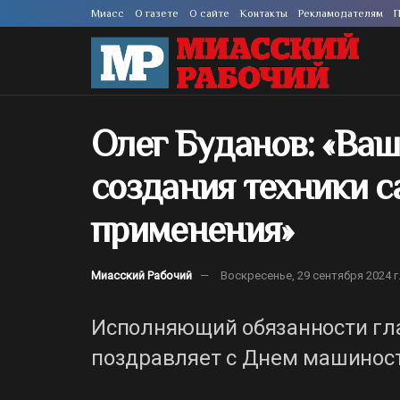
Миасс
О газете
О сайте
Контакты
Рекламодателям
П
Олег Буданов: «Ваш
создания техники с
применения»
Миасский Рабочий
Воскресенье, 29 сентября 2024 г
Исполняющий обязанности гла
поздравляет с Днем машинос