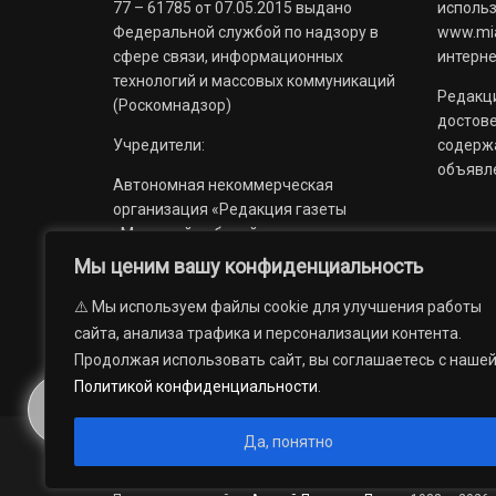
77 – 61785 от 07.05.2015 выдано
использ
Федеральной службой по надзору в
www.mia
сфере связи, информационных
интерне
технологий и массовых коммуникаций
Редакци
(Роскомнадзор)
достов
Учредители:
содерж
объявл
Автономная некоммерческая
организация «Редакция газеты
«Миасский рабочий»;
Мы ценим вашу конфиденциальность
Областное государственное
учреждение «Издательский дом
⚠️ Мы используем файлы cookie для улучшения работы
«Губерния».
сайта, анализа трафика и персонализации контента.
Продолжая использовать сайт, вы соглашаетесь с наше
Политикой конфиденциальности
.
Да, понятно
© 2012 — 2026. Автономная некоммерческая организация 
государственное учреждение «Издательский дом «Губерни