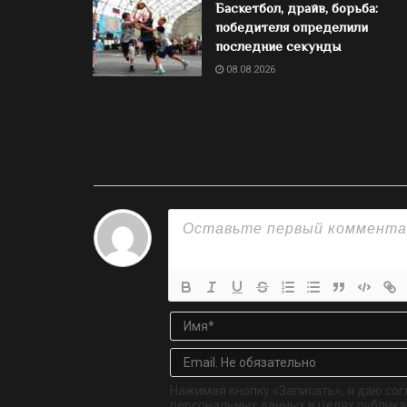
Баскетбол, драйв, борьба:
победителя определили
последние секунды
08.08.2026
Нажимая кнопку «Записать», я даю сог
персональных данных в целях публикац