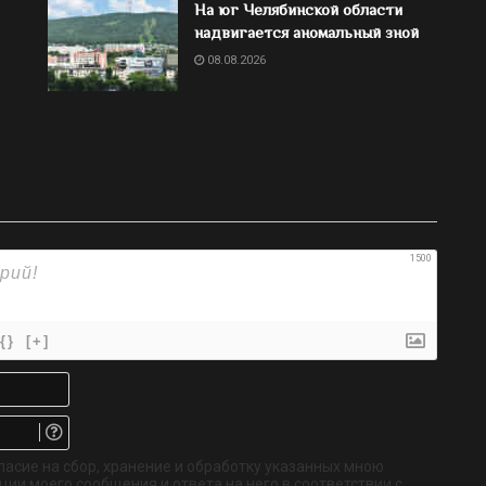
На юг Челябинской области
надвигается аномальный зной
08.08.2026
1500
{}
[+]
Имя*
Email.
Не
обязательно
ласие на сбор, хранение и обработку указанных мною
ии моего сообщения и ответа на него в соответствии с