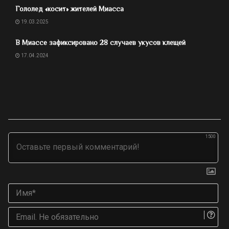
Гололед «косит» жителей Миасса
19.03.2025
В Миассе зафиксировано 28 случаев укусов клещей
17.04.2024
1500
Им
Ema
Не
об