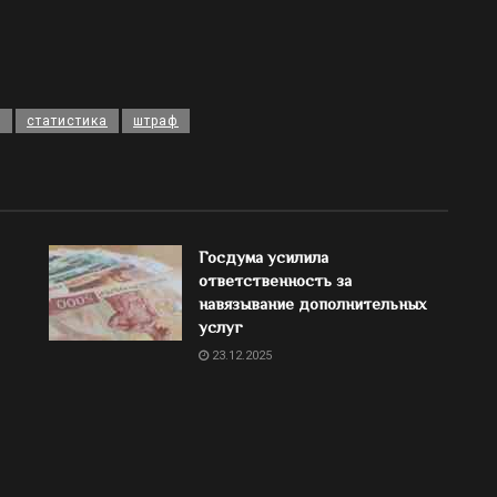
Д
статистика
штраф
Госдума усилила
ответственность за
навязывание дополнительных
услуг
23.12.2025