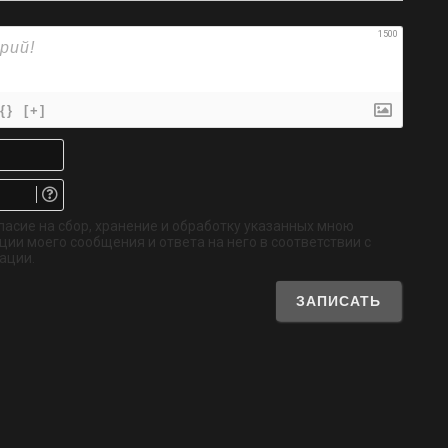
1500
{}
[+]
Имя*
Email.
Не
обязательно
ласие на сбор, хранение и обработку указанных мною
ии моего сообщения и ответа на него в соответствии с
ации.