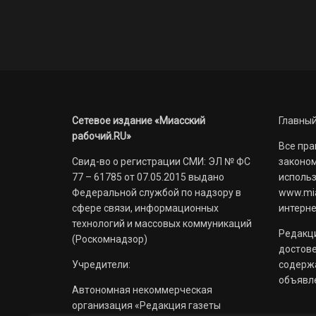
Сетевое издание «Миасский
Главный
рабочий.RU»
Все пра
Свид-во о регистрации СМИ: ЭЛ № ФС
законом
77 – 61785 от 07.05.2015 выдано
использ
Федеральной службой по надзору в
www.mia
сфере связи, информационных
интерне
технологий и массовых коммуникаций
Редакци
(Роскомнадзор)
достов
Учредители:
содерж
объявл
Автономная некоммерческая
организация «Редакция газеты