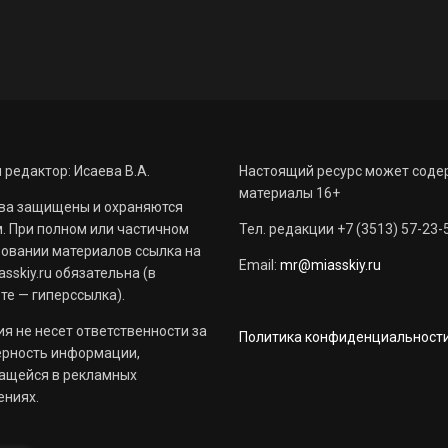
 редактор: Исаева В.А.
Настоящий ресурс может соде
материалы 16+
ва защищены и охраняются
. При полном или частичном
Тел. редакции +7 (3513) 57-23-
овании материалов ссылка на
Email:
mr@miasskiy.ru
sskiy.ru обязательна (в
те — гиперссылка).
я не несет ответственности за
Политика конфиденциальност
ерность информации,
ащейся в рекламных
ениях.