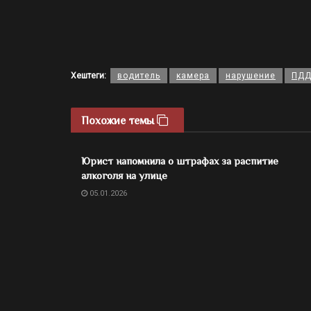
Хештеги:
водитель
камера
нарушение
ПД
Похожие темы
Юрист напомнила о штрафах за распитие
алкоголя на улице
05.01.2026