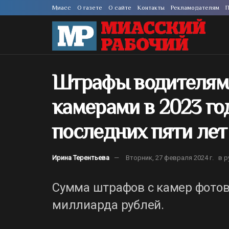
Миасс
О газете
О сайте
Контакты
Рекламодателям
П
Штрафы водителям
камерами в 2023 го
последних пяти лет
Ирина Терентьева
Вторник, 27 февраля 2024 г.
в р
Сумма штрафов с камер фотов
миллиарда рублей.