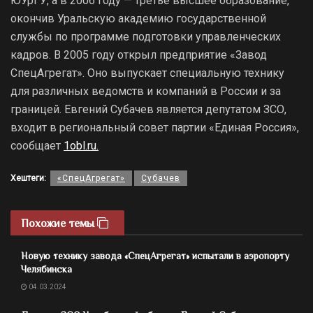
ЮУрГУ, а в 2006 году — третье высшее образование,
окончив Уральскую академию государственной
службы по программе подготовки управленческих
кадров. В 2005 году открыл предприятие «Завод
СпецАгрегат». Оно выпускает специальную технику
для различных ведомств и компаний в России и за
границей. Евгений Субачев является депутатом ЗСО,
входит в региональный совет партии «Единая Россия»,
сообщает
1obl.ru.
Хештеги:
«СпецАгрегат»
Субачев
Похожие темы
Новую технику завода «СпецАгрегат» испытали в аэропорту
Челябинска
04.03.2024