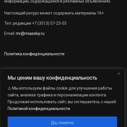
информации, содержащейся в рекламных объявлениях.
Настоящий ресурс может содержать материалы 16+
Тел. редакции +7 (3513) 57-23-55
Email:
mr@miasskiy.ru
Политика конфиденциальности
Мы ценим вашу конфиденциальность
⚠️ Мы используем файлы cookie для улучшения работы
Новости
Наши проекты
Официально
сайта, анализа трафика и персонализации контента.
АРХИВ
16+
Продолжая использовать сайт, вы соглашаетесь с нашей
© 2012 — 2026. Автономная некоммерческая организация «Редакция
Политикой конфиденциальности
.
газеты «Миасский рабочий»; Областное государственное учреждение
«Издательский дом «Губерния». Все права защищены.
Да, понятно
Производство сайта:
Андрей Петрович Попов
, 1988 — 2026