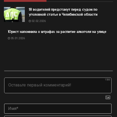
18 водителей предстанут перед судом по
уголовной статье в Челябинской области
02.02.2026
Юрист напомнила о штрафах за распитие алкоголя на улице
05.01.2026
1500
Им