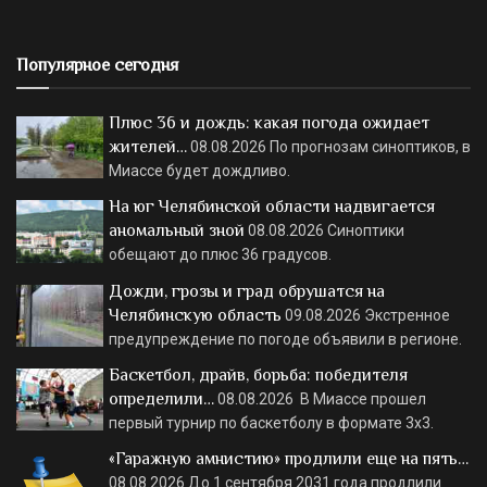
Популярное сегодня
Плюс 36 и дождь: какая погода ожидает
жителей…
08.08.2026
По прогнозам синоптиков, в
Миассе будет дождливо.
На юг Челябинской области надвигается
аномальный зной
08.08.2026
Синоптики
обещают до плюс 36 градусов.
Дожди, грозы и град обрушатся на
Челябинскую область
09.08.2026
Экстренное
предупреждение по погоде объявили в регионе.
Баскетбол, драйв, борьба: победителя
определили…
08.08.2026
В Миассе прошел
первый турнир по баскетболу в формате 3х3.
«Гаражную амнистию» продлили еще на пять…
08.08.2026
До 1 сентября 2031 года продлили