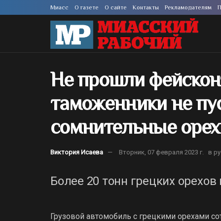
Миасс
О газете
О сайте
Контакты
Рекламодателям
П
Не прошли фейскон
таможенники не пу
сомнительные орех
Виктория Исаева
Вторник, 07 февраля 2023 г.
в р
Более 20 тонн грецких орехов 
Грузовой автомобиль с грецкими орехами с