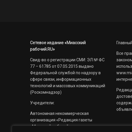
Сетевое издание «Миасский
Главный
рабочий.RU»
Все пра
Свид-во о регистрации СМИ: ЭЛ № ФС
законом
77 – 61785 от 07.05.2015 выдано
использ
Федеральной службой по надзору в
www.mia
сфере связи, информационных
интерне
технологий и массовых коммуникаций
Редакци
(Роскомнадзор)
достов
Учредители:
содерж
объявл
Автономная некоммерческая
организация «Редакция газеты
«Миасский рабочий»;