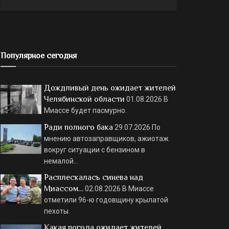
Популярное сегодня
Дождливый день ожидает жителей
Челябинской области
01.08.2026
В
Миассе будет пасмурно.
Ради полного бака
29.07.2026
По
мнению автозаправщиков, ажиотаж
вокруг ситуации с бензином в
немалой…
Расплескалась синева над
Миассом…
02.08.2026
В Миассе
отметили 96-ю годовщину крылатой
пехоты.
Какая погода ожидает жителей