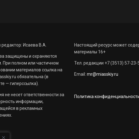
 редактор: Исаева В.А.
Настоящий ресурс может соде
материалы 16+
ва защищены и охраняются
. При полном или частичном
Тел. редакции +7 (3513) 57-23-
овании материалов ссылка на
Email:
mr@miasskiy.ru
sskiy.ru обязательна (в
те — гиперссылка).
я не несет ответственности за
Политика конфиденциальност
ерность информации,
ащейся в рекламных
ениях.