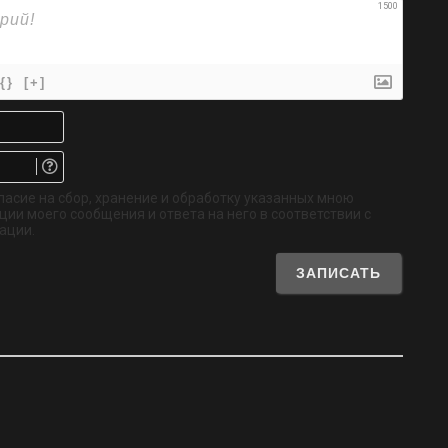
1500
{}
[+]
Имя*
Email.
Не
обязательно
ласие на сбор, хранение и обработку указанных мною
ии моего сообщения и ответа на него в соответствии с
ации.