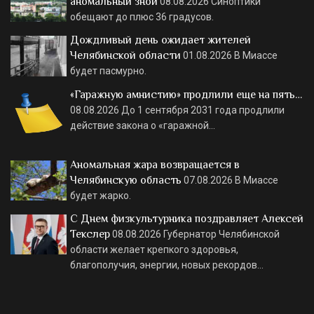
аномальный зной
08.08.2026
Синоптики
обещают до плюс 36 градусов.
Дождливый день ожидает жителей
Челябинской области
01.08.2026
В Миассе
будет пасмурно.
«Гаражную амнистию» продлили еще на пять…
08.08.2026
До 1 сентября 2031 года продлили
действие закона о «гаражной…
Аномальная жара возвращается в
Челябинскую область
07.08.2026
В Миассе
будет жарко.
С Днем физкультурника поздравляет Алексей
Текслер
08.08.2026
Губернатор Челябинской
области желает крепкого здоровья,
благополучия, энергии, новых рекордов…