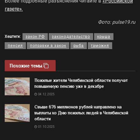
Более подробные разъяснения читайте в
«Российской
газете».
Фото: pulse19.ru
Хештеги:
закон РФ
законодательство
крыша
пенсия
поправки в закон
рыба
таможня
Похожие темы
Пожилые жители Челябинской области получат
повышенную пенсию уже в декабре
04.12.2025
Свыше 676 миллионов рублей направлено на
выплаты ко Дню пожилых людей в Челябинской
области
01.10.2025