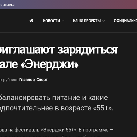
одписка
НОВОСТИ
НАШИ ПРОЕКТЫ
ОФИЦИАЛЬН
иглашают зарядиться
вале «Энерджи»
в рубрике
Главное
,
Спорт
балансировать питание и какие
дпочтительнее в возрасте «55+».
да на фестиваль «Энерджи 55+». В программе —