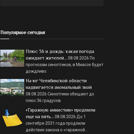
Популярное сегодня
Плюс 36 и дождь: какая погода
ожидает жителей…
08.08.2026
По
прогнозам синоптиков, в Миассе будет
дождливо.
На юг Челябинской области
надвигается аномальный зной
08.08.2026
Синоптики обещают до
плюс 36 градусов.
«Гаражную амнистию» продлили
еще на пять…
08.08.2026
До 1
сентября 2031 года продлили
действие закона о «гаражной…