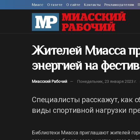
Миасс
О газете
О сайте
Контакты
Рекламодателям
П
Жителей Миасса пр
энергией на фести
Миасский Рабочий
Понедельник, 23 января 2023 г.
Специалисты расскажут, как с
виды спортивной нагрузки пре
Библиотеки Миасса приглашают жителей горо