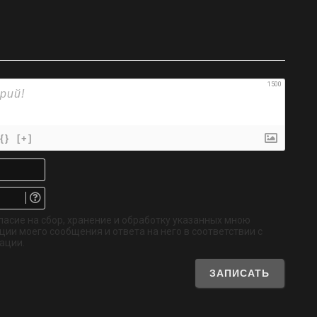
1500
{}
[+]
Имя*
Email.
Не
обязательно
ласие на сбор, хранение и обработку указанных мною
ии моего сообщения и ответа на него в соответствии с
ации.