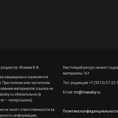
 редактор: Исаева В.А.
Настоящий ресурс может соде
материалы 16+
ва защищены и охраняются
. При полном или частичном
Тел. редакции +7 (3513) 57-23-
овании материалов ссылка на
Email:
mr@miasskiy.ru
sskiy.ru обязательна (в
те — гиперссылка).
я не несет ответственности за
Политика конфиденциальност
ерность информации,