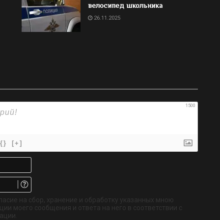
велосипед школьника
26.11.2025
1500
{}
[+]
Имя*
Email.
Не
обязательно
ласие на сбор, хранение и обработку указанных мною
ии моего сообщения и ответа на него в соответствии с
ации.