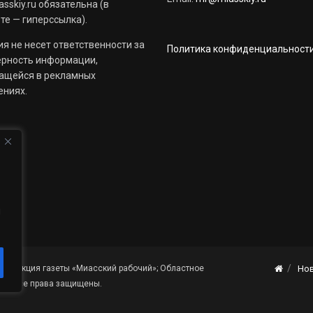
sskiy.ru обязательна (в
те — гиперссылка).
я не несет ответственности за
Политика конфиденциальност
ерность информации,
ащейся в рекламных
ениях.
й
«Редакция газеты «Миасский рабочий»; Областное
Но
я». Все права защищены.