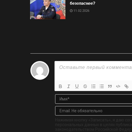
безопаснее?
11.02.2026
Нажимая кнопку «Записать», я даю сог
персональных данных в целях публикац
законодательством Российской Федер