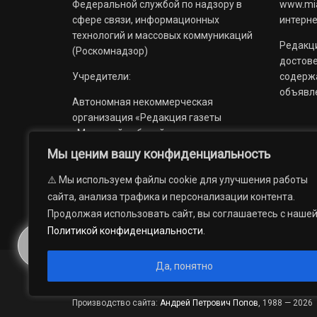
Федеральной службой по надзору в
www.mia
сфере связи, информационных
интерне
технологий и массовых коммуникаций
Редакци
(Роскомнадзор)
достов
Учредители:
содерж
объявл
Автономная некоммерческая
организация «Редакция газеты
«Миасский рабочий»;
Мы ценим вашу конфиденциальность
Областное государственное
учреждение «Издательский дом
⚠️ Мы используем файлы cookie для улучшения работы
«Губерния».
сайта, анализа трафика и персонализации контента.
Продолжая использовать сайт, вы соглашаетесь с наше
Политикой конфиденциальности
.
Да, понятно
© 2012 — 2026. Автономная некоммерческая организация 
государственное учреждение «Издательский дом «Губерни
Производство сайта:
Андрей Петрович Попов
, 1988 — 2026