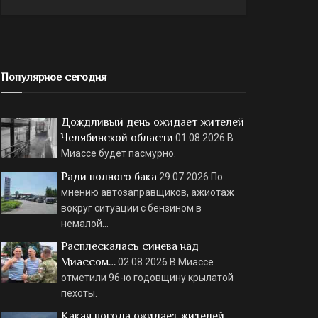
Популярное сегодня
Дождливый день ожидает жителей
Челябинской области
01.08.2026
В
Миассе будет пасмурно.
Ради полного бака
29.07.2026
По
мнению автозаправщиков, ажиотаж
вокруг ситуации с бензином в
немалой…
Расплескалась синева над
Миассом…
02.08.2026
В Миассе
отметили 96-ю годовщину крылатой
пехоты.
Какая погода ожидает жителей