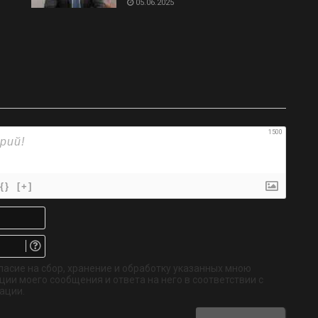
05.06.2025
1500
{}
[+]
Имя*
Email.
Не
обязательно
ласие на сбор, хранение и обработку указанных мною
ии моего сообщения и ответа на него в соответствии с
ации.