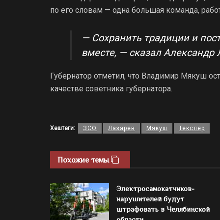
по его словам — одна большая команда, рабо
— Сохранить традиции и пос
вместе, — сказал Александр 
Губернатор отметил, что Владимир Мякуш ост
качестве советника губернатора.
Хештеги:
ЗСО
Лазарев
Мякуш
Текслер
Похожие темы
Электросамокатчиков-
нарушителей будут
штрафовать в Челябинской
области