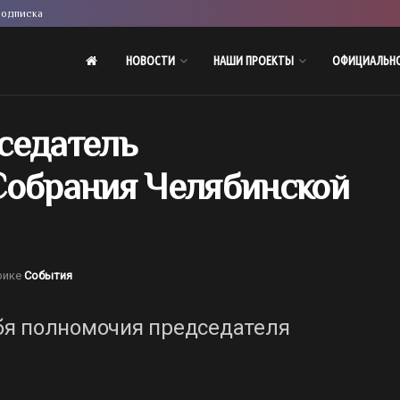
одписка
НОВОСТИ
НАШИ ПРОЕКТЫ
ОФИЦИАЛЬН
седатель
Собрания Челябинской
рике
События
бя полномочия председателя