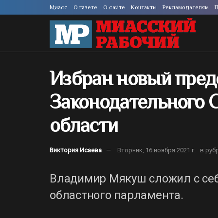
Миасс
О газете
О сайте
Контакты
Рекламодателям
П
Избран новый пред
Законодательного 
области
Виктория Исаева
Вторник, 16 ноября 2021 г.
в руб
Владимир Мякуш сложил с се
областного парламента.