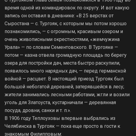
время одной из командировок по округу. И вот какую
запись он оставил в дневнике: «В 25 верстах от
Сыростана — с. Тургояк, с которым мы потом хорошо
познакомились, — с огромным, красивым озером и
очень живописными окрестностями, «жемчужина
Урала» — по словам Сементовского. В Тургояке —
потом — казна отвела громадную площадь по берегу
озера для постройки дач, места быстро раскупили,
появилось много нарядных дач, — перед германской
войной — расцвет. В настоящий приезд Тургояк был
большой небогатой деревней, затерявшейся в лесу;
жители занимались лесными работами, жгли и возили
уголь для Златоуста, кустарничали — деревянная
посуда, дровни, санки и т. п.».
В 1906 году Теплоуховы впервые выбрались из
Челябинска в Тургояк — пока еще просто в гости к
знакомым Филипповым: