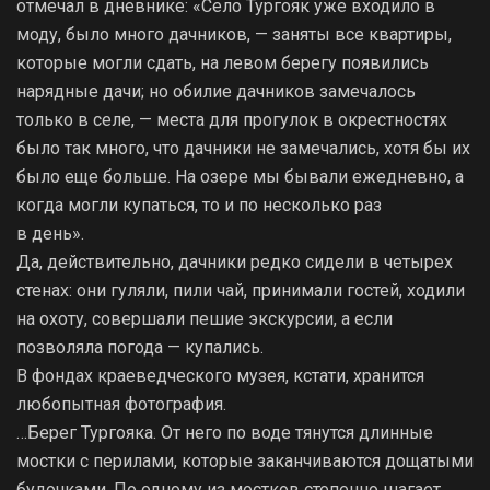
отмечал в дневнике: «Село Тургояк уже входило в
моду, было много дачников, — заняты все квартиры,
которые могли сдать, на левом берегу появились
нарядные дачи; но обилие дачников замечалось
только в селе, — места для прогулок в окрестностях
было так много, что дачники не замечались, хотя бы их
было еще больше. На озере мы бывали ежедневно, а
когда могли купаться, то и по несколько раз
в день».
Да, действительно, дачники редко сидели в четырех
стенах: они гуляли, пили чай, принимали гостей, ходили
на охоту, совершали пешие экскурсии, а если
позволяла погода — купались.
В фондах краеведческого музея, кстати, хранится
любопытная фотография.
…Берег Тургояка. От него по воде тянутся длинные
мостки с перилами, которые заканчиваются дощатыми
будочками. По одному из мостков степенно шагает