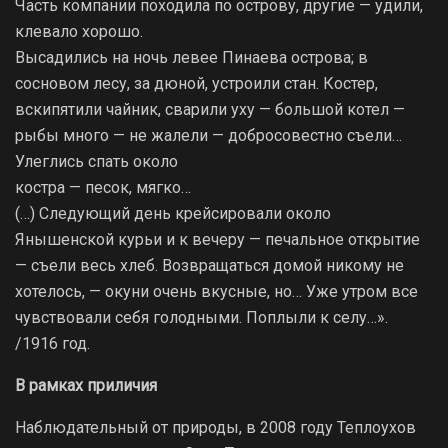
Часть компании походила по острову, другие — удили,
клевало хорошо.
Высадились на ночь левее Пинаева острова; в
сосновом лесу, за дюной, устроили стан. Костер,
вскипятили чайник, сварили уху — большой котел —
рыбы много — не жалели — добросовестно съели…
Улеглись спать около
костра — песок, мягко…
(…) Следующий день крейсировали около
Янышенской курьи и к вечеру — печальное открытие
— съели весь хлеб. Возвращаться домой никому не
хотелось, — окуни очень вкусные, но… Уже утром все
чувствовали себя голодными. Поплыли к селу…».
/1916 год.
В рамках приличия
Наблюдательный от природы, в 2008 году Теплоухов