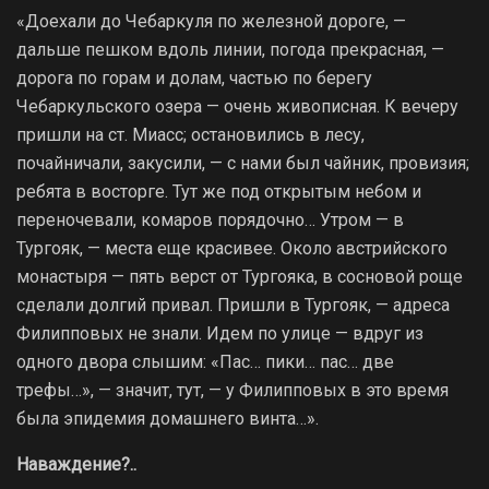
«Доехали до Чебаркуля по железной дороге, —
дальше пешком вдоль линии, погода прекрасная, —
дорога по горам и долам, частью по берегу
Чебаркульского озера — очень живописная. К вечеру
пришли на ст. Миасс; остановились в лесу,
почайничали, закусили, — с нами был чайник, провизия;
ребята в восторге. Тут же под открытым небом и
переночевали, комаров порядочно… Утром — в
Тургояк, — места еще красивее. Около австрийского
монастыря — пять верст от Тургояка, в сосновой роще
сделали долгий привал. Пришли в Тургояк, — адреса
Филипповых не знали. Идем по улице — вдруг из
одного двора слышим: «Пас… пики… пас… две
трефы…», — значит, тут, — у Филипповых в это время
была эпидемия домашнего винта…».
Наваждение?..