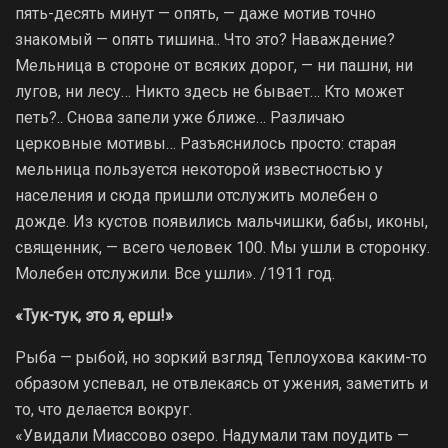
пять-десять минут — опять, — даже мотив точно
знакомый — опять тишина.. Что это? Наваждение?
Мельница в стороне от всяких дорог, — ни пашни, ни
лугов, ни лесу… Никто здесь не бывает… Кто может
петь?.. Снова запели уже ближе… Различаю
церковные мотивы… Разъяснилось просто: старая
мельница пользуется некоторой известностью у
населения и сюда пришли отслужить молебен о
дожде. Из кустов появились мальчишки, бабы, иконы,
священник, — всего человек 100. Мы ушли в сторонку.
Молебен отслужили. Все ушли». /1911 год.
«Тук-тук, это я, ерш!»
Рыба — рыбой, но зоркий взгляд Теплоухова каким-то
образом успевал, не отвлекаясь от ужения, заметить и
то, что делается вокруг.
«Увидали Миассово озеро. Надумали там поудить —