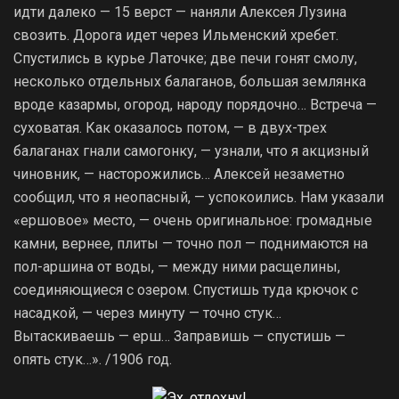
идти далеко — 15 верст — наняли Алексея Лузина
свозить. Дорога идет через Ильменский хребет.
Спустились в курье Латочке; две печи гонят смолу,
несколько отдельных балаганов, большая землянка
вроде казармы, огород, народу порядочно… Встреча —
суховатая. Как оказалось потом, — в двух-трех
балаганах гнали самогонку, — узнали, что я акцизный
чиновник, — насторожились… Алексей незаметно
сообщил, что я неопасный, — успокоились. Нам указали
«ершовое» место, — очень оригинальное: громадные
камни, вернее, плиты — точно пол — поднимаются на
пол-аршина от воды, — между ними расщелины,
соединяющиеся с озером. Спустишь туда крючок с
насадкой, — через минуту — точно стук…
Вытаскиваешь — ерш… Заправишь — спустишь —
опять стук…». /1906 год.