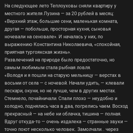
На следующее лето Теплоуховы сняли квартиру у
местного жителя Лузина — за 20 рублей в месяц:
«Верхний этаж; большие сени, маленькая комната,
другая — побольше, просторная кухня; сыновья
ночевали на сеновале». И началась у них, по
выражению Константина Николаевича, «спокойная,
приятная тургоякская жизнь».
Развлечений на природе было предостаточно, но
самым любимым стала рыбная ловля.
«Володя и я пошли на старую мельницу — верстах в
восьми от села — с ночевой. Начали удить, — клевали
пескари, окуни, но не лучше, чем в других местах.
Стемнело, почайничали. Спали плохо — неудобно и
холодно, поднялись часа в два, погрелись чаем. Восход
прекрасный — на небе ни облачка, тишина — полная.
Вдруг откуда-то — очень издалека — странные звуки —
точно поют несколько человек.. Замолчали… через