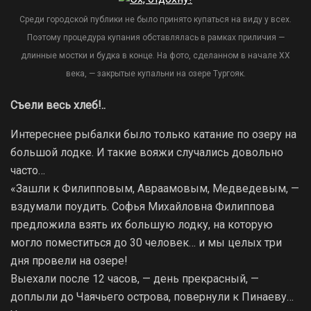
Среди городской публики не было принято купаться на виду у всех.
Поэтому процедура купания обставлялась в рамках приличия —
длинные мостки и будка в конце. На фото, сделанном в начале XX
века, — закрытые купальни на озере Тургояк.
Съели весь хлеб!..
Интереснее рыбалки было только катание по озеру на
большой лодке. И такие вояжи случались довольно
часто…
«Зашли к Филипповым, Авраамовым, Медведевым, —
вздумали поудить. Софья Михайловна Филиппова
предложила взять их большую лодку, на которую
могло поместиться до 30 человек… и мы целых три
дня провели на озере!
Выехали после 12 часов, — день прекрасный, —
доплыли до Чаячьего острова, повернули к Пинаеву…