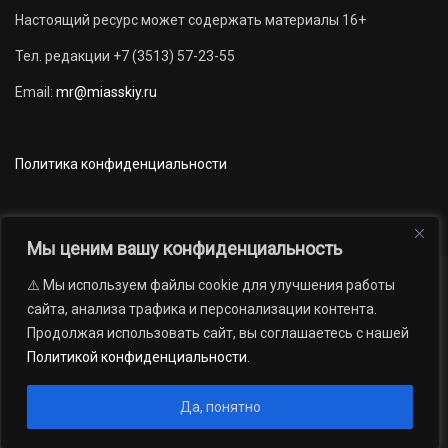
Настоящий ресурс может содержать материалы 16+
Тел. редакции +7 (3513) 57-23-55
Email:
mr@miasskiy.ru
Политика конфиденциальности
Мы ценим вашу конфиденциальность
⚠️ Мы используем файлы cookie для улучшения работы
Новости
Наши проекты
Официально
сайта, анализа трафика и персонализации контента.
АРХИВ
16+
Продолжая использовать сайт, вы соглашаетесь с нашей
© 2012 — 2026. Автономная некоммерческая организация «Редакция
Политикой конфиденциальности
.
газеты «Миасский рабочий»; Областное государственное учреждение
«Издательский дом «Губерния». Все права защищены.
Да, понятно
Производство сайта:
Андрей Петрович Попов
, 1988 — 2026