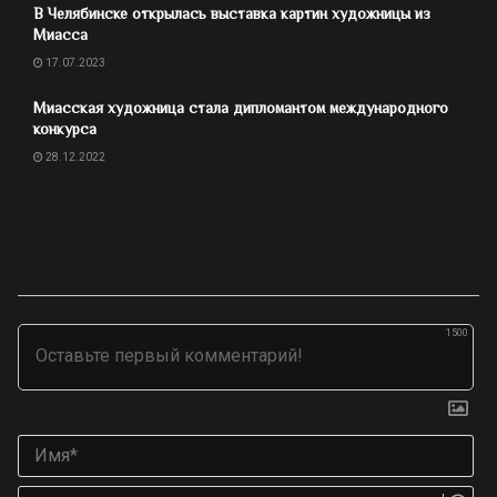
В Челябинске открылась выставка картин художницы из
Миасса
17.07.2023
Миасская художница стала дипломантом международного
конкурса
28.12.2022
1500
Им
Ema