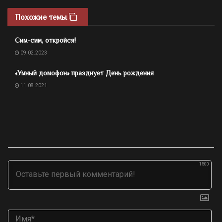
Похожие темы
Сим-сим, откройся!
09.02.2023
«Умный домофон» празднует День рождения
11.08.2021
1500
Им