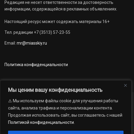
Редакция не несет ответственности за достоверность
информации, содержащейся в рекламных объявлениях.
Настоящий ресурс может содержать материалы 16+
Тел. редакции +7 (3513) 57-23-55
Email:
mr@miasskiy.ru
Политика конфиденциальности
Мы ценим вашу конфиденциальность
⚠️ Мы используем файлы cookie для улучшения работы
Новости
Наши проекты
Официально
сайта, анализа трафика и персонализации контента.
АРХИВ
16+
Продолжая использовать сайт, вы соглашаетесь с нашей
© 2012 — 2026. Автономная некоммерческая организация «Редакция
Политикой конфиденциальности
.
газеты «Миасский рабочий»; Областное государственное учреждение
«Издательский дом «Губерния». Все права защищены.