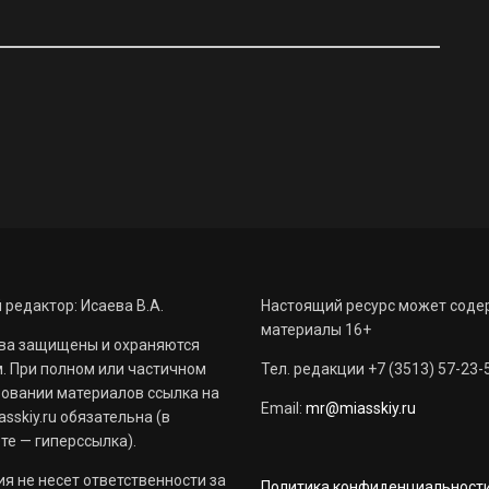
 редактор: Исаева В.А.
Настоящий ресурс может соде
материалы 16+
ва защищены и охраняются
. При полном или частичном
Тел. редакции +7 (3513) 57-23-
овании материалов ссылка на
Email:
mr@miasskiy.ru
sskiy.ru обязательна (в
те — гиперссылка).
я не несет ответственности за
Политика конфиденциальност