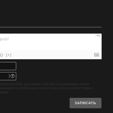
1500
{}
[+]
Имя*
Email.
Не
обязательно
ласие на сбор, хранение и обработку указанных мною
ии моего сообщения и ответа на него в соответствии с
ации.