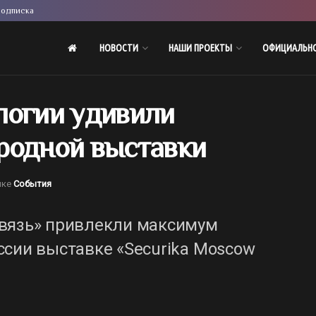
одписка
НОВОСТИ
НАШИ ПРОЕКТЫ
ОФИЦИАЛЬН
логии удивили
родной выставки
ике
События
связь» привлекли максимум
ссии выставке «Securika Moscow