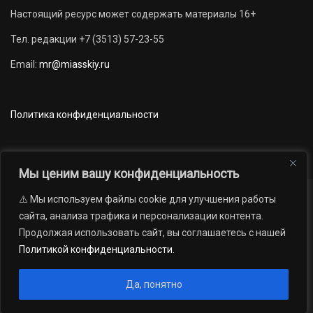
Настоящий ресурс может содержать материалы 16+
Тел. редакции +7 (3513) 57-23-55
Email:
mr@miasskiy.ru
Политика конфиденциальности
Мы ценим вашу конфиденциальность
⚠️ Мы используем файлы cookie для улучшения работы
Новости
Наши проекты
Официально
сайта, анализа трафика и персонализации контента.
АРХИВ
16+
Продолжая использовать сайт, вы соглашаетесь с нашей
© 2012 — 2026. Автономная некоммерческая организация «Редакция
Политикой конфиденциальности
.
газеты «Миасский рабочий»; Областное государственное учреждение
«Издательский дом «Губерния». Все права защищены.
Да, понятно
Производство сайта:
Андрей Петрович Попов
, 1988 — 2026