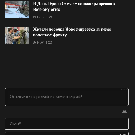
В День Героев Отечества миасцы пришли к
Вечному огню
10.12.2025
Жители поселка Новоандреевка активно
помогают фронту
14.04.2025
1500
Им
Ema