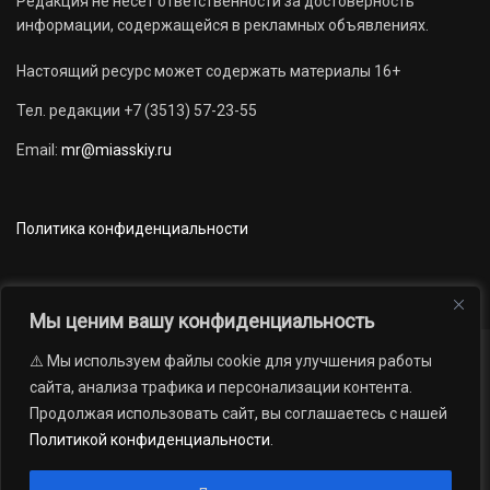
Редакция не несет ответственности за достоверность
информации, содержащейся в рекламных объявлениях.
Настоящий ресурс может содержать материалы 16+
Тел. редакции +7 (3513) 57-23-55
Email:
mr@miasskiy.ru
Политика конфиденциальности
Мы ценим вашу конфиденциальность
⚠️ Мы используем файлы cookie для улучшения работы
Новости
Наши проекты
Официально
сайта, анализа трафика и персонализации контента.
АРХИВ
16+
Продолжая использовать сайт, вы соглашаетесь с нашей
© 2012 — 2026. Автономная некоммерческая организация «Редакция
Политикой конфиденциальности
.
газеты «Миасский рабочий»; Областное государственное учреждение
«Издательский дом «Губерния». Все права защищены.