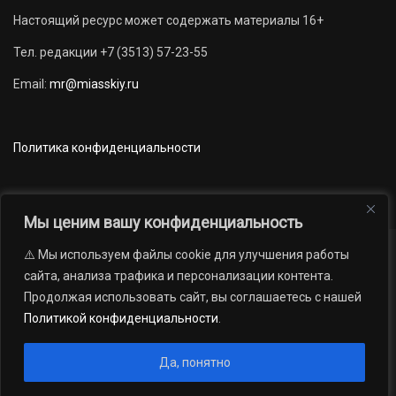
Настоящий ресурс может содержать материалы 16+
Тел. редакции +7 (3513) 57-23-55
Email:
mr@miasskiy.ru
Политика конфиденциальности
Мы ценим вашу конфиденциальность
⚠️ Мы используем файлы cookie для улучшения работы
Новости
Наши проекты
Официально
сайта, анализа трафика и персонализации контента.
АРХИВ
16+
Продолжая использовать сайт, вы соглашаетесь с нашей
© 2012 — 2026. Автономная некоммерческая организация «Редакция
Политикой конфиденциальности
.
газеты «Миасский рабочий»; Областное государственное учреждение
«Издательский дом «Губерния». Все права защищены.
Да, понятно
Производство сайта:
Андрей Петрович Попов
, 1988 — 2026