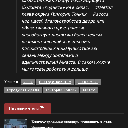
самостоятельно округ из-за дефицита
бюджета «поднять» не в силах, — отметил
глава округа Григорий Тонких. – Работа
над идеей благоустройства двора или
общественного пространства
способствует развитию более тесных
взаимоотношений и появлению
положительных коммуникативных
связей между жителями и
администрацией Миасса. В таком ключе
мы готовы работать и дальше.
Хештеги:
2019
благоустройство
глава МГО
Городская среда
Григорий Тонких
Миасс
Похожие темы
Благоустроенная площадь появилась в селе
Черновском