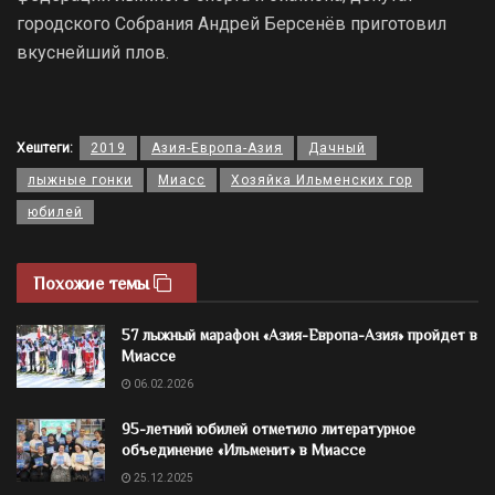
городского Собрания Андрей Берсенёв приготовил
вкуснейший плов.
Хештеги:
2019
Азия-Европа-Азия
Дачный
лыжные гонки
Миасс
Хозяйка Ильменских гор
юбилей
Похожие темы
57 лыжный марафон «Азия-Европа-Азия» пройдет в
Миассе
06.02.2026
95-летний юбилей отметило литературное
объединение «Ильменит» в Миассе
25.12.2025