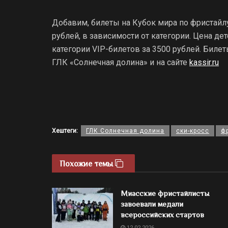
Добавим, билеты на Кубок мира по фристайлу
рублей, в зависимости от категории. Цена де
категории VIP-билетов за 3500 рублей. Билет
ГЛК «Солнечная долина» и на сайте
kassir.ru
Хештеги:
ГЛК Солнечная долина
ски-кросс
ф
Похожие темы
Миасские фристайлисты
завоевали медали
всероссийских стартов
12.02.2026