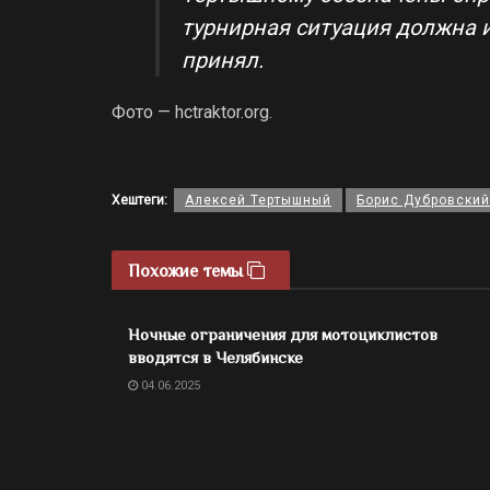
турнирная ситуация должна и
принял.
Фото — hctraktor.org.
Хештеги:
Алексей Тертышный
Борис Дубровский
Похожие темы
Ночные ограничения для мотоциклистов
вводятся в Челябинске
04.06.2025