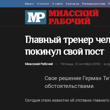
Миасс
О газете
О сайте
Контакты
Рекламодателям
П
Главный тренер чел
покинул свой пост
Миасский Рабочий
Пятница, 12 октября 2018 г.
в р
Свое решение Герман Т
обстоятельствами.
Сегодня стало известно об отставке главного