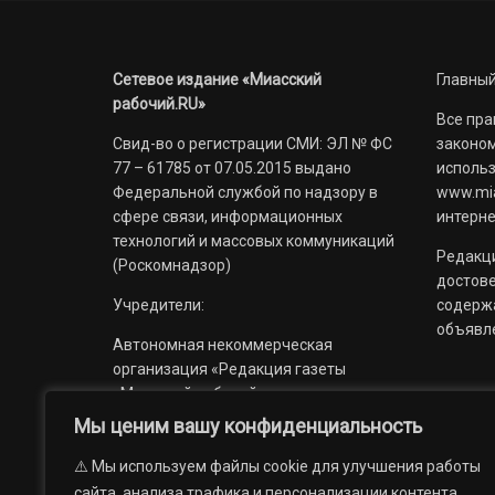
Сетевое издание «Миасский
Главный
рабочий.RU»
Все пра
Свид-во о регистрации СМИ: ЭЛ № ФС
законом
77 – 61785 от 07.05.2015 выдано
использ
Федеральной службой по надзору в
www.mia
сфере связи, информационных
интерне
технологий и массовых коммуникаций
Редакци
(Роскомнадзор)
достов
Учредители:
содерж
объявл
Автономная некоммерческая
организация «Редакция газеты
«Миасский рабочий»;
Мы ценим вашу конфиденциальность
Областное государственное
учреждение «Издательский дом
⚠️ Мы используем файлы cookie для улучшения работы
«Губерния».
сайта, анализа трафика и персонализации контента.