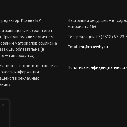
 редактор: Исаева В.А.
Настоящий ресурс может соде
материалы 16+
ва защищены и охраняются
. При полном или частичном
Тел. редакции +7 (3513) 57-23-
овании материалов ссылка на
Email:
mr@miasskiy.ru
sskiy.ru обязательна (в
те — гиперссылка).
я не несет ответственности за
Политика конфиденциальност
ерность информации,
ащейся в рекламных
ениях.