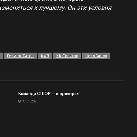
змениться к лучшему. Он эти условия
Герман Титов
КХЛ
ХК Трактор
Челябинск
Команда СШОР – в призерах
30.01.2023