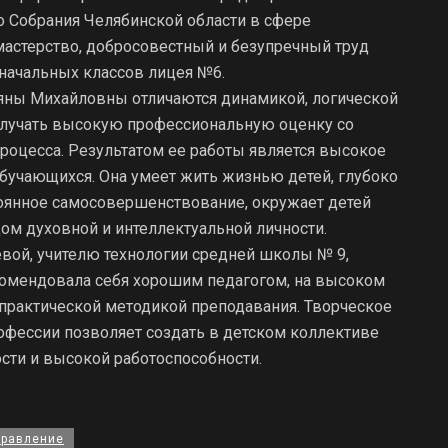
о Собрания Челябинской области в сфере
астерство, добросовестный и безупречный труд
 начальных классов лицея №6.
ьяны Михайловны отличаются динамикой, логической
олучать высокую профессиональную оценку со
роцесса. Результатом ее работы является высокое
бучающихся. Она умеет жить жизнью детей, глубоко
стоянное самосовершенствование, окружает детей
цом духовной и интеллектуальной личности.
вой, учителю технологии средней школы № 9,
комендовала себя хорошим педагогом, на высоком
 практической методикой преподавания. Творческое
рофессии позволяет создать в детском коллективе
сти и высокой работоспособности.
дравление