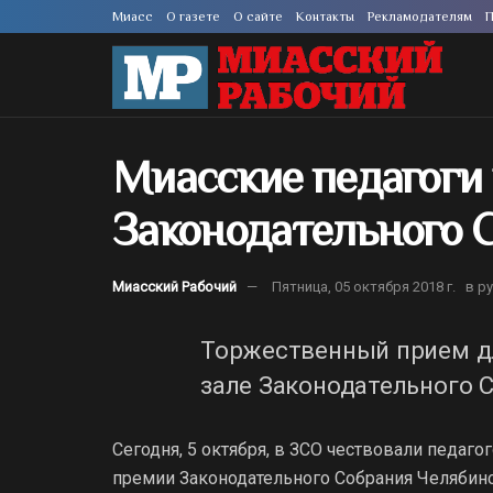
Миасс
О газете
О сайте
Контакты
Рекламодателям
П
Миасские педагоги
Законодательного 
Миасский Рабочий
Пятница, 05 октября 2018 г.
в р
Торжественный прием дл
зале Законодательного 
Сегодня, 5 октября, в ЗСО чествовали педаг
премии Законодательного Собрания Челябинс