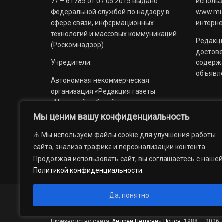
77 – 61785 от 07.05.2015 выдано
использ
Федеральной службой по надзору в
www.mia
сфере связи, информационных
интерне
технологий и массовых коммуникаций
Редакци
(Роскомнадзор)
достов
Учредители:
содерж
объявл
Автономная некоммерческая
организация «Редакция газеты
«Миасский рабочий»;
Мы ценим вашу конфиденциальность
Областное государственное
учреждение «Издательский дом
⚠️ Мы используем файлы cookie для улучшения работы
«Губерния».
сайта, анализа трафика и персонализации контента.
Продолжая использовать сайт, вы соглашаетесь с наше
Политикой конфиденциальности
.
Да, понятно
© 2012 — 2026. Автономная некоммерческая организация 
государственное учреждение «Издательский дом «Губерни
Производство сайта:
Андрей Петрович Попов
, 1988 — 2026