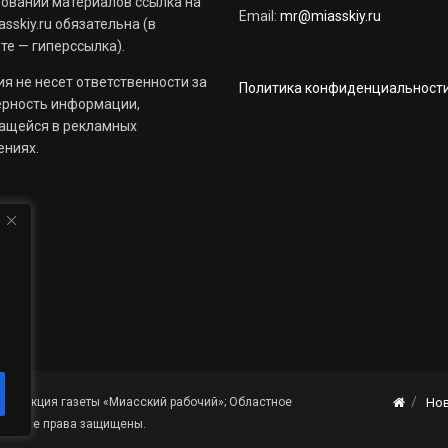
овании материалов ссылка на
Email:
mr@miasskiy.ru
sskiy.ru обязательна (в
те — гиперссылка).
я не несет ответственности за
Политика конфиденциальност
ерность информации,
ащейся в рекламных
ениях.
й
«Редакция газеты «Миасский рабочий»; Областное
Но
я». Все права защищены.