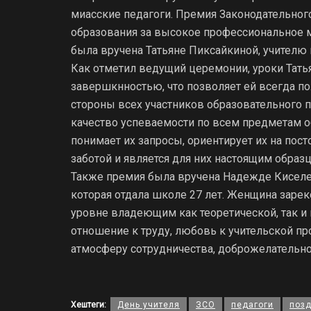
миасские педагоги. Премия Законодательног
образования за высокое профессиональное м
была вручена Татьяне Пиксайкиной, учителю
Как отметил ведущий церемонии, уроки Тат
завершкнностью, что позволяет ей всегда п
стороны всех участников образовательного п
качество успеваемости по всем предметам о
понимает их запросы, ориентирует их на по
заботой и является для них настоящим образ
Также премия была вручена Надежде Киселе
которая отдала школе 27 лет. Женщина заре
уровне владеющим как теоретической, так и
отношение к труду, любовь к учительской п
атмосферу сотрудничества, доброжелательно
Хештеги:
День учителя
ЗСО
педагоги
поз