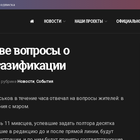
одписка
НОВОСТИ
НАШИ ПРОЕКТЫ
ОФИЦИАЛЬН
ве вопросы о
газификации
 рубрике
Новости
,
События
ськов в течение часа отвечал на вопросы жителей: в
ния с мэром.
ь 11 миасцев, успевшие задать полтора десятка
шие в редакцию до и после прямой линии, будут
страции, и по ним будут приняты соответствующие