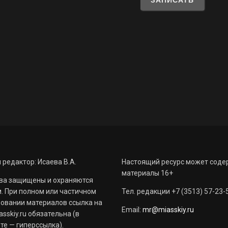
 редактор: Исаева В.А.
Настоящий ресурс может соде
материалы 16+
ва защищены и охраняются
. При полном или частичном
Тел. редакции +7 (3513) 57-23-
овании материалов ссылка на
Email:
mr@miasskiy.ru
sskiy.ru обязательна (в
те — гиперссылка).