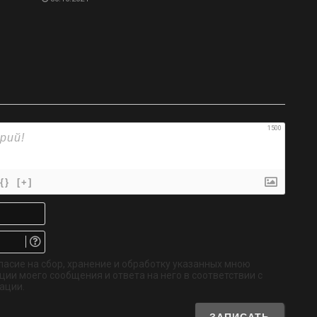
1500
{}
[+]
Имя*
Email.
Не
обязательно
ласие на сбор, хранение и обработку указанных мною
ии моего сообщения и ответа на него в соответствии с
ации.