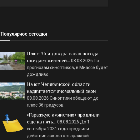
Популярное сегодня
Плюс 36 и дождь: какая погода
ожидает жителей…
08.08.2026
По
прогнозам синоптиков, в Миассе будет
дождливо.
На юг Челябинской области
надвигается аномальный зной
08.08.2026
Синоптики обещают до
плюс 36 градусов.
«Гаражную амнистию» продлили
еще на пять…
08.08.2026
До 1
сентября 2031 года продлили
действие закона о «гаражной…