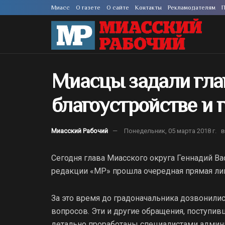
Миасс
О газете
О сайте
Контакты
Рекламодателям
П
Миасцы задали гла
благоустройстве и 
Миасский Рабочий
Понедельник, 05 марта 2018 г.
в
Сегодня глава Миасского округа Геннадий Ва
редакции «МР» прошла очередная прямая ли
За это время до градоначальника дозвонилис
вопросов. Эти и другие обращения, поступив
детально проработаны специалистами админи