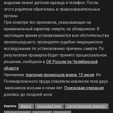
водоема лежит детская одежда и телефон. После
этого родители обратились в правоохранительные
органы.
При осмотре тел признаков, указывающих на
криминальный характер смерти, не обнаружено. В
настоящее время устанавливаются все обстоятельства
произошедшего, проводится судебно-медицинское
исследование по установлению причины смерти. По
результатам проверки будет принято процессуальное
решение, сообщили в
СК России по Челябинской
области
.
Напомним,
трагедия произошла вчера, 13 июня
. Из
Поликарповского пруда спасатели извлекли тела двух
мальчиков восьми и семи лет.
Поисковая операция
длилась до поздней ночи.
Хештеги:
Миасс
происшествие
следственный комитет