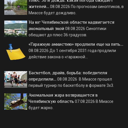
Плюс 36 и дождь: какая погода ожидает
жителей…
08.08.2026
По прогнозам синоптиков, в
Миассе будет дождливо.
На юг Челябинской области надвигается
аномальный зной
08.08.2026
Синоптики
обещают до плюс 36 градусов.
«Гаражную амнистию» продлили еще на пять…
08.08.2026
До 1 сентября 2031 года продлили
действие закона о «гаражной…
Баскетбол, драйв, борьба: победителя
определили…
08.08.2026
В Миассе прошел
первый турнир по баскетболу в формате 3х3.
Аномальная жара возвращается в
Челябинскую область
07.08.2026
В Миассе
будет жарко.