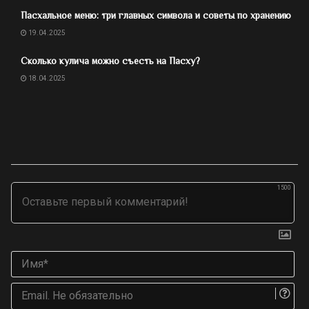
Пасхальное меню: три главных символа и советы по хранению
19.04.2025
Сколько кулича можно съесть на Пасху?
18.04.2025
1500
Им
Ema
Не