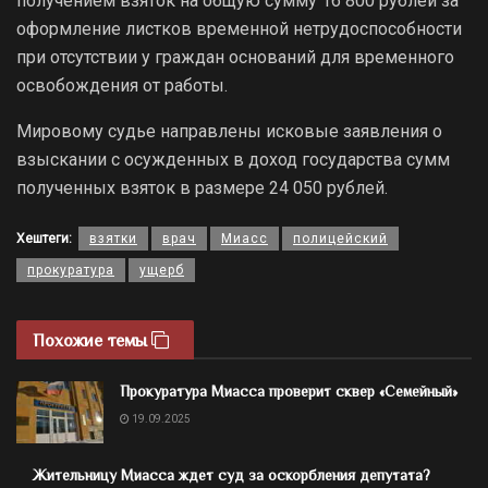
получением взяток на общую сумму 16 800 рублей за
оформление листков временной нетрудоспособности
при отсутствии у граждан оснований для временного
освобождения от работы.
Мировому судье направлены исковые заявления о
взыскании с осужденных в доход государства сумм
полученных взяток в размере 24 050 рублей.
Хештеги:
взятки
врач
Миасс
полицейский
прокуратура
ущерб
Похожие темы
Прокуратура Миасса проверит сквер «Семейный»
19.09.2025
Жительницу Миасса ждет суд за оскорбления депутата?