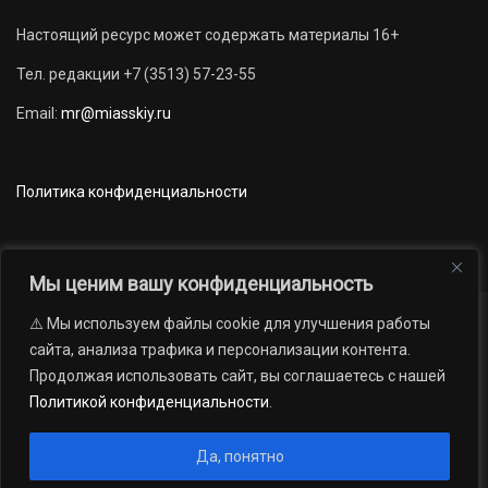
Настоящий ресурс может содержать материалы 16+
Тел. редакции +7 (3513) 57-23-55
Email:
mr@miasskiy.ru
Политика конфиденциальности
Мы ценим вашу конфиденциальность
⚠️ Мы используем файлы cookie для улучшения работы
Новости
Наши проекты
Официально
сайта, анализа трафика и персонализации контента.
АРХИВ
16+
Продолжая использовать сайт, вы соглашаетесь с нашей
© 2012 — 2026. Автономная некоммерческая организация «Редакция
Политикой конфиденциальности
.
газеты «Миасский рабочий»; Областное государственное учреждение
«Издательский дом «Губерния». Все права защищены.
Да, понятно
Производство сайта:
Андрей Петрович Попов
, 1988 — 2026