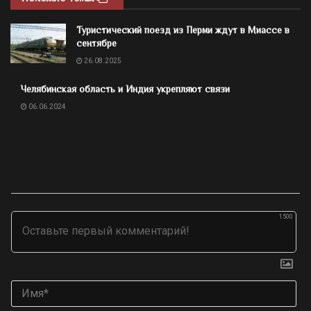
Туристический поезд из Перми ждут в Миассе в
сентябре
26.08.2025
Челябинская область и Индия укрепляют связи
06.06.2024
1500
Им