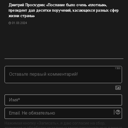
Дмитрий Проскурин: «Послание было очень «плотным»,
президент дал десятки поручений, касающихся разных сфер
жизни страны»
01.03.2024
1500
Им
Ema
Не
об
Нажимая кнопку «Записать», я даю согласие на сбор,
хранение и обработку указанных мною персональных данных