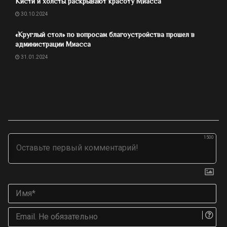
Кисти и холсты раскрывают красоту Миасса
30.10.2024
«Круглый стол» по вопросам благоустройства прошел в
администрации Миасса
31.01.2024
1500
Им
Ema
Не