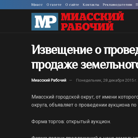
Миасс
О газете
О сайте
Контакты
Рекламодателям
П
Извещение о прове
продаже земельного
Миасский Рабочий
Понедельник, 28 декабря 2015 г.
Миасский городской округ, от имени которо
округа, объявляет о проведении аукциона по
Форма торгов: открытый аукцион.