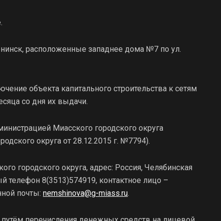
.
енинск, расположенные западнее дома №7 по ул.
ючение объекта капитального строительства к сетям
сяца со дня их выдачи.
министрацией Миасского городского округа
дского округа от 28.12.2015 г. №7794).
ого городского округа, адрес: Россия, Челябинская
тный телефон 8(3513)574919, контактное лицо –
нной почты:
nemshinova@g-miass.ru
.
я путём перечисления денежных средств на лицевой