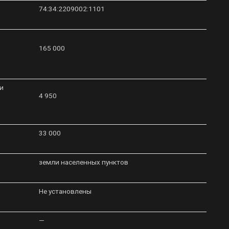
74:34:2209002:1101
165 000
и
4 950
33 000
земли населенных пунктов
Не установлены
—