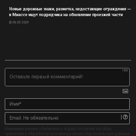
Новые дорожные знаки, разметка, недостающие ограждения —
в Миассе ищут подрядчика на обновление проезжей части
06.03.2024
1500
Им
Ema
Не
об
Нажимая кнопку «Записать», я даю согласие на сбор,
хранение и обработку указанных мною персональных данных