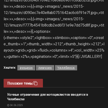
12/limuzin/d05fb40f709e270e0eb6907fc8db52cb.jpg»,»tit
le»:»»,»desc»:»»},{«img»:»images/_news/2015-
12/limuzin/d090ec7e40e8ab0751642ac6c6f91e7f.jpg»,»tit
le»:»»,»desc»:»»},{«img»:»images/_news/2015-
12/limuzin/f777b4541b8cdb2ed6f31e9e7dd75d8f.jpg»,»tit
le»:»»,»desc»:»»}],»options»:
{«theme»:»style2″,»lightbox»:»slimbox»,»caption»:»0″,»creat
e_thumb»:»1″,»thumb_width»:»212″,»thumb_height»:»212″,»l
ayout»:»grid»,»grid»:»fluid»,»columns»:»4″,»col_width»:»25%
»,»gutter»:»2%»,»pagination»:»0″,»limit»:»5″}}[/JVGALLERY]
Хештеги:
аукцион
лимузин
Челябинск
Похожие темы
Ночные ограничения для мотоциклистов вводятся в
Челябинске
04.06.2025