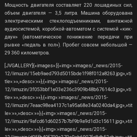
Мощность двигателя составляет 220 лошадиных сил,
объем двигателя — 3,5 литра. Машина оборудована
электрическими стеклоподъемниками, винтажной
аудиосистемой, коробкой-автоматом с системой «кик-
даун» (автоматическое понижение передачи при
рывке «педаль в пол»). Пробег совсем небольшой —
29 360 километров.
[JVGALLERY]{«images»:[{«img»:»images/_news/2015-
12/limuzin/15eb9aed793d5015bde1f98f012a8263.jpg»,»ti
tle»:»»,»desc»:»»},{«img»:»images/_news/2015-
12/limuzin/3f053bbf1e03e236c3909b48b67614c3.jpg»,»ti
tle»:»»,»desc»:»»},{«img»:»images/_news/2015-
12/limuzin/7eaac98ea4137c1a95a68e34a0240da4.jpg»,»tit
le»:»»,»desc»:»»},{«img»:»images/_news/2015-
12/limuzin/9afcd61d60257b7bf9b9a9d1d3c15611.jpg»,»tit
le»:»»,»desc»:»»},{«img»:»images/_news/2015-