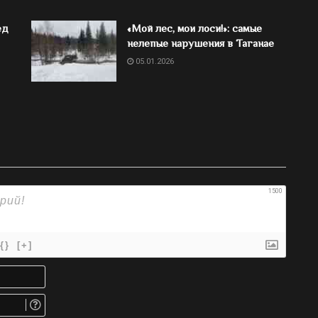
ед
«Мой лес, мои лоси!»: самые
нелепые нарушения в Таганае
05.01.2026
1500
{}
[+]
Имя*
Email.
Не