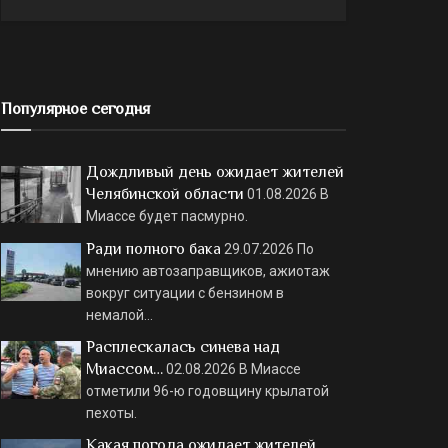
Популярное сегодня
Дождливый день ожидает жителей
Челябинской области
01.08.2026
В
Миассе будет пасмурно.
Ради полного бака
29.07.2026
По
мнению автозаправщиков, ажиотаж
вокруг ситуации с бензином в
немалой…
Расплескалась синева над
Миассом…
02.08.2026
В Миассе
отметили 96-ю годовщину крылатой
пехоты.
Какая погода ожидает жителей