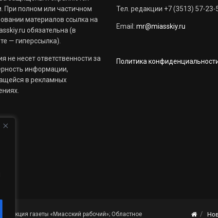
. При полном или частичном
Тел. редакции +7 (3513) 57-23-
овании материалов ссылка на
Email:
mr@miasskiy.ru
sskiy.ru обязательна (в
те — гиперссылка).
я не несет ответственности за
Политика конфиденциальност
ерность информации,
ащейся в рекламных
ениях.
й
«Редакция газеты «Миасский рабочий»; Областное
Но