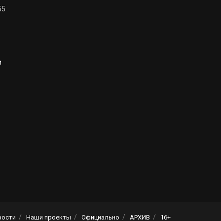
55
и
вости
Наши проекты
Официально
АРХИВ
16+