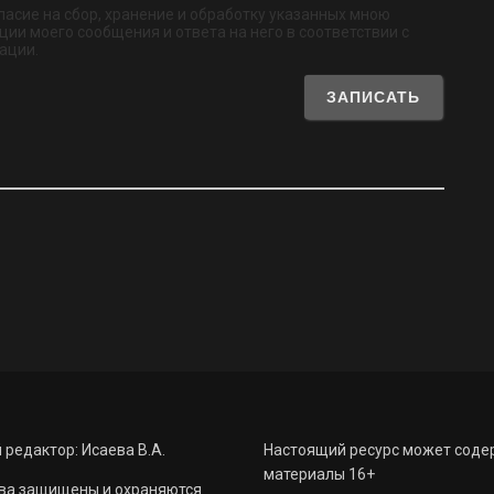
обязательно
ласие на сбор, хранение и обработку указанных мною
ии моего сообщения и ответа на него в соответствии с
ации.
 редактор: Исаева В.А.
Настоящий ресурс может соде
материалы 16+
ва защищены и охраняются