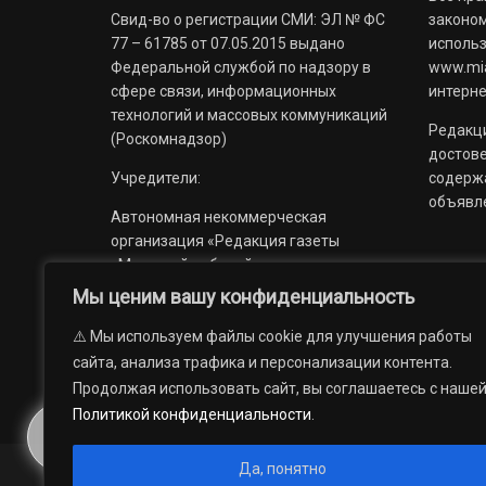
Свид-во о регистрации СМИ: ЭЛ № ФС
законом
77 – 61785 от 07.05.2015 выдано
использ
Федеральной службой по надзору в
www.mia
сфере связи, информационных
интерне
технологий и массовых коммуникаций
Редакци
(Роскомнадзор)
достов
Учредители:
содерж
объявл
Автономная некоммерческая
организация «Редакция газеты
«Миасский рабочий»;
Мы ценим вашу конфиденциальность
Областное государственное
учреждение «Издательский дом
⚠️ Мы используем файлы cookie для улучшения работы
«Губерния».
сайта, анализа трафика и персонализации контента.
Продолжая использовать сайт, вы соглашаетесь с наше
Политикой конфиденциальности
.
Да, понятно
© 2012 — 2026. Автономная некоммерческая организация 