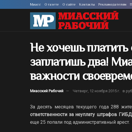
Миасс
О газете
О сайте
Контакты
Рекламодателям
П
Не хочешь платить
заплатишь два! Ми
важности своеврем
Миасский Рабочий
Четверг, 12 ноября 2015 г.
в ру
За десять месяцев текущего года 288 жи
ответственности за неуплату штрафов ГИБД
еще 25 попали под административный арест.