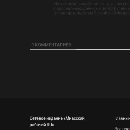
Нажимая кнопку «Записать», я даю сог
персональных данных в целях публикац
законодательством Российской Федер
0
КОММЕНТАРИЕВ
Сетевое издание «Миасский
Главный
рабочий.RU»
Все пра