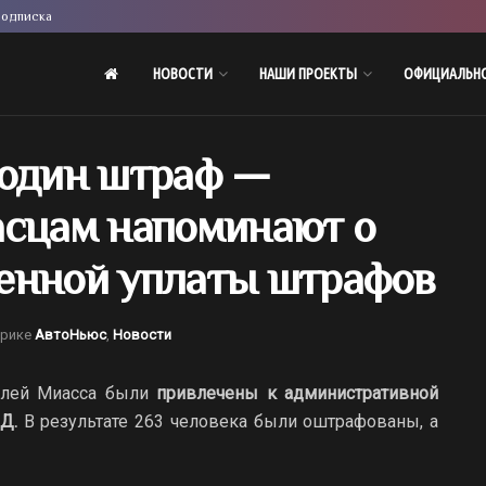
одписка
НОВОСТИ
НАШИ ПРОЕКТЫ
ОФИЦИАЛЬН
 один штраф —
асцам напоминают о
енной уплаты штрафов
брике
АвтоНьюс
,
Новости
телей Миасса были
привлечены к административной
Д.
В результате 263 человека были оштрафованы, а