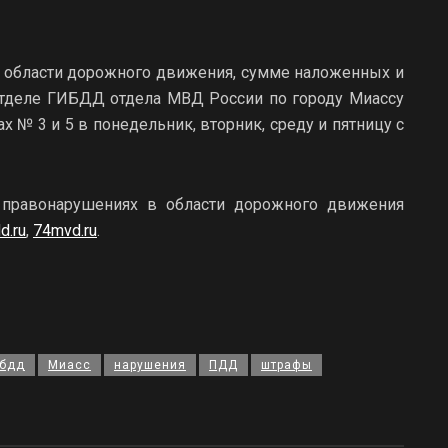
 области дорожного движения, сумме наложенных и
тделе ГИБДД отдела МВД России по городу Миассу
х № 3 и 5 в понедельник, вторник, среду и пятницу с
правонарушениях в области дорожного движения
d.ru
,
74mvd.ru
.
ибдд
Миасс
нарушения
ПДД
штрафы